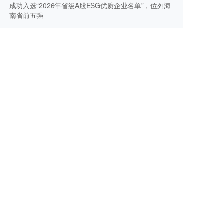
成功入选“2026年省级A股ESG优质企业名单”，位列海
南省前五强
上海钢联
新能源金