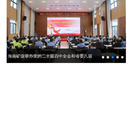
投资"双轮驱动，持续推进
这里是我们与世界分享最
心动力。我们重视团队合
团共同出资成立，2014年
面向全球，绿色发展，持
的认同感，努力构建和谐
战略转型，目前已完成"铁
新动态和创新成果的窗
作、开放沟通、持续学习
在上海证券交易所挂牌上
续成长"的发展理念，积极
互信的资本市场生态圈。
矿石+油气+新能源"三大赛
口，致力于与您保持紧密
和个人成长，期待您的加
市（股票代码：
响应"双碳"目标行动，切实
道的产业布局。
的联系，感谢您对海南矿
入，一起开启新的旅程。
探索更多

601969）。
履行企业社会责任，与利
业的关注，期待与您共同
探索更多
探索更多


益相关方共享发展成果。
及时回应资本市场及投资
成长。
探索更多

者的关切问题，增进投资
我们坚持"产业运营+产业
人才是推动公司发展的核
探索更多
探索更多


海南矿业成立于2007年，
者对企业价值及经营理念
投资"双轮驱动，持续推进
心动力。我们重视团队合
由复星集团与海南海钢集
我们深入践行"根植海南，
的认同感，努力构建和谐
战略转型，目前已完成"铁
这里是我们与世界分享最
作、开放沟通、持续学习
海南矿业举办党的二十届四中全会和省委八届
海南
团共同出资成立，2014年
面向全球，绿色发展，持
互信的资本市场生态圈。
矿石+油气+新能源"三大赛
新动态和创新成果的窗
和个人成长，期待您的加
在上海证券交易所挂牌上
续成长"的发展理念，积极
道的产业布局。
口，致力于与您保持紧密
入，一起开启新的旅程。
探索更多

市（股票代码：
响应"双碳"目标行动，切实
八次全会精神专题宣讲报告会
2026-01-06
的联系，感谢您对海南矿
探索更多
探索更多


601969）。
履行企业社会责任，与利
及时回应资本市场及投资
业的关注，期待与您共同
益相关方共享发展成果。
者的关切问题，增进投资
成长。
探索更多
喜报！海南矿业党委获评首批海南自贸港国企党建文化
2025-12-19

者对企业价值及经营理念
探索更多
探索更多


海南矿业成立于2007年，
的认同感，努力构建和谐
品牌
党建引领 创新驱动 海南矿业以高质量党建赋能企业高
2025-12-18
由复星集团与海南海钢集
我们深入践行"根植海南，
互信的资本市场生态圈。
团共同出资成立，2014年
面向全球，绿色发展，持
探索更多

在上海证券交易所挂牌上
续成长"的发展理念，积极
质量发展
海南矿业举办党的二十届四中全会和省委八届八次全会
2025-07-02
市（股票代码：
响应"双碳"目标行动，切实
及时回应资本市场及投资
601969）。
履行企业社会责任，与利
者的关切问题，增进投资
精神专题宣讲报告会
海南矿业召开 “七一”座谈会
2025-07-02
益相关方共享发展成果。