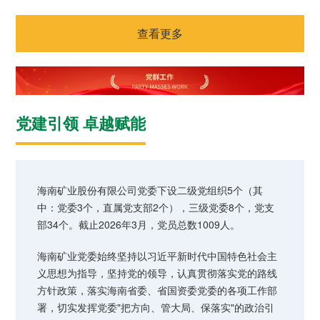
者对企业价值及经营理念
探索更多

的认同感，努力构建和谐
探索更多

海南矿业成立于2007年，
互信的资本市场生态圈。
海南矿业召开庆祝中国共产党成立104周年暨七一表彰
查看更多
由复星集团与海南海钢集
我们深入践行"根植海南，
探索更多

团共同出资成立，2014年
面向全球，绿色发展，持
大会
在上海证券交易所挂牌上
续成长"的发展理念，积极
及时回应资本市场及投资
市（股票代码：
响应"双碳"目标行动，切实
者的关切问题，增进投资
601969）。
履行企业社会责任，与利
者对企业价值及经营理念
党建引领 卓越赋能
益相关方共享发展成果。
的认同感，努力构建和谐
探索更多

互信的资本市场生态圈。
探索更多

海南矿业成立于2007年，
探索更多

由复星集团与海南海钢集
我们深入践行"根植海南，
团共同出资成立，2014年
面向全球，绿色发展，持
及时回应资本市场及投资
海南矿业股份有限公司党委下设二级党组织5个（其
在上海证券交易所挂牌上
续成长"的发展理念，积极
者的关切问题，增进投资
中：党委3个，直属党支部2个），三级党委8个，党支
市（股票代码：
响应"双碳"目标行动，切实
者对企业价值及经营理念
部34个。截止2026年3月，党员总数1009人。
601969）。
履行企业社会责任，与利
的认同感，努力构建和谐
益相关方共享发展成果。
互信的资本市场生态圈。
探索更多

海南矿业党委始终坚持以习近平新时代中国特色社会主
探索更多
探索更多


义思想为指导，坚持党的领导，认真贯彻落实党的路线
海南矿业成立于2007年，
方针政策，落实海南省委、省国资委党委的各项工作部
由复星集团与海南海钢集
我们深入践行"根植海南，
及时回应资本市场及投资
团共同出资成立，2014年
面向全球，绿色发展，持
署，切实发挥党委"把方向、管大局、保落实"的政治引
者的关切问题，增进投资