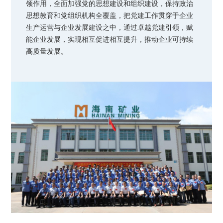
在上海证券交易所挂牌上
续成长"的发展理念，积极
者对企业价值及经营理念
领作用，全面加强党的思想建设和组织建设，保持政治
市（股票代码：
响应"双碳"目标行动，切实
的认同感，努力构建和谐
思想教育和党组织机构全覆盖，把党建工作贯穿于企业
601969）。
履行企业社会责任，与利
互信的资本市场生态圈。
生产运营与企业发展建设之中，通过卓越党建引领，赋
益相关方共享发展成果。
探索更多
探索更多

能企业发展，实现相互促进相互提升，推动企业可持续

探索更多

高质量发展。
海南矿业成立于2007年，
由复星集团与海南海钢集
我们深入践行"根植海南，
团共同出资成立，2014年
面向全球，绿色发展，持
在上海证券交易所挂牌上
续成长"的发展理念，积极
市（股票代码：
响应"双碳"目标行动，切实
601969）。
履行企业社会责任，与利
益相关方共享发展成果。
探索更多

探索更多
