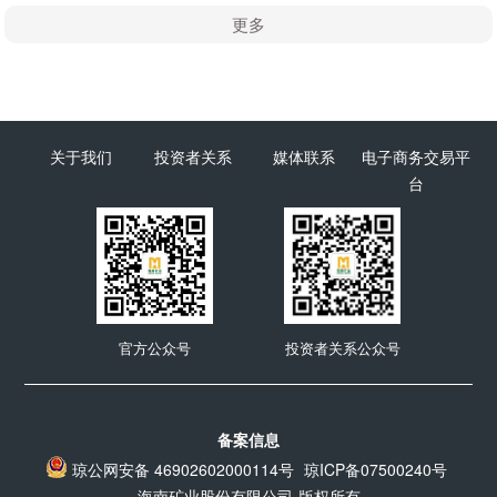
探索更多

更多
探索更多
海南矿业成立于2007年，

由复星集团与海南海钢集
我们深入践行"根植海南，
团共同出资成立，2014年
面向全球，绿色发展，持
及时回应资本市场及投资
在上海证券交易所挂牌上
续成长"的发展理念，积极
者的关切问题，增进投资
市（股票代码：
响应"双碳"目标行动，切实
者对企业价值及经营理念
601969）。
履行企业社会责任，与利
的认同感，努力构建和谐
关于我们
投资者关系
媒体联系
电子商务交易平
益相关方共享发展成果。
互信的资本市场生态圈。
台
探索更多

探索更多
探索更多


海南矿业成立于2007年，
由复星集团与海南海钢集
我们深入践行"根植海南，
团共同出资成立，2014年
面向全球，绿色发展，持
在上海证券交易所挂牌上
续成长"的发展理念，积极
市（股票代码：
响应"双碳"目标行动，切实
官方公众号
投资者关系公众号
601969）。
履行企业社会责任，与利
益相关方共享发展成果。
探索更多

探索更多

备案信息
琼公网安备 46902602000114号
琼ICP备07500240号
海南矿业股份有限公司
版权所有