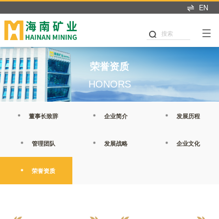
EN
产业布局
可持续发展
投资者中心
新闻中心
人才招聘
首页
关于我们
搜索
可持续发展
产业布局
投资者关系
新闻中心
加入我们
董事长致辞
党建引领
铁矿石
业绩交流
海矿新闻
热招职位
荣誉资质
企业简介
公司治理
石油天然气
信息披露
媒体聚焦
职业发展
HONORS
发展历程
商业道德
新能源
股市行情
媒体联系
海矿人
管理团队
董事长致辞
企业简介
发展历程
环境与生态
投关资讯
发展战略
我们坚持"产业运营+产业
这里是我们与世界分享最
人才是推动公司发展的核
职业健康与安全
研究报告
管理团队
发展战略
企业文化
投资"双轮驱动，持续推进
新动态和创新成果的窗
心动力。我们重视团队合
企业文化
战略转型，目前已完成"铁
口，致力于与您保持紧密
作、开放沟通、持续学习
公益慈善
联系我们
矿石+油气+新能源"三大赛
的联系，感谢您对海南矿
和个人成长，期待您的加
荣誉资质
荣誉资质
道的产业布局。
业的关注，期待与您共同
入，一起开启新的旅程。
可持续发展报告
成长。
探索更多
探索更多
及时回应资本市场及投资


探索更多
海南矿业成立于2007年，
者的关切问题，增进投资

由复星集团与海南海钢集
我们深入践行"根植海南，
者对企业价值及经营理念
我们坚持"产业运营+产业
人才是推动公司发展的核