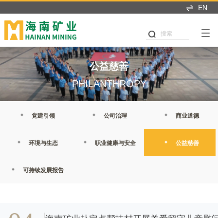
EN
产业布局
可持续发展
投资者中心
新闻中心
人才招聘
首页
关于我们
搜索
可持续发展
产业布局
投资者关系
新闻中心
加入我们
董事长致辞
党建引领
铁矿石
业绩交流
海矿新闻
热招职位
公益慈善
企业简介
公司治理
石油天然气
信息披露
媒体聚焦
职业发展
PHILANTHROPY
发展历程
商业道德
新能源
股市行情
媒体联系
海矿人
管理团队
党建引领
公司治理
商业道德
环境与生态
投关资讯
发展战略
我们坚持"产业运营+产业
这里是我们与世界分享最
人才是推动公司发展的核
职业健康与安全
研究报告
环境与生态
职业健康与安全
公益慈善
投资"双轮驱动，持续推进
新动态和创新成果的窗
心动力。我们重视团队合
企业文化
战略转型，目前已完成"铁
口，致力于与您保持紧密
作、开放沟通、持续学习
公益慈善
联系我们
矿石+油气+新能源"三大赛
的联系，感谢您对海南矿
和个人成长，期待您的加
可持续发展报告
荣誉资质
道的产业布局。
业的关注，期待与您共同
入，一起开启新的旅程。
可持续发展报告
成长。
探索更多
探索更多


及时回应资本市场及投资
探索更多

最新新闻
海南矿业成立于2007年，
者的关切问题，增进投资
我们坚持"产业运营+产业
人才是推动公司发展的核
由复星集团与海南海钢集
我们深入践行"根植海南，
者对企业价值及经营理念