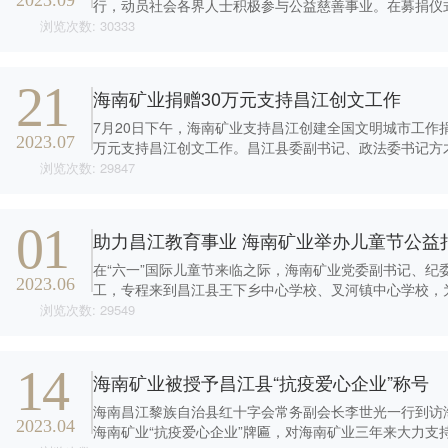
2023.09
在上海证券交易所挂牌上
续成长"的发展理念，积极
者对企业价值及经营理念
行，动员社会各界人士积极参与公益慈善事业。在募捐仪
市（股票代码：
响应"双碳"目标行动，切实
的认同感，努力构建和谐
活动...
浏览次数: 30333
601969）。
履行企业社会责任，与利
互信的资本市场生态圈。
益相关方共享发展成果。
探索更多
探索更多


21
探索更多
海南矿业捐赠30万元支持昌江创文工作

海南矿业成立于2007年，
7月20日下午，海南矿业支持昌江创建全国文明城市工作
由复星集团与海南海钢集
我们深入践行"根植海南，
2023.07
万元支持昌江创文工作。昌江县委副书记、政法委书记方
团共同出资成立，2014年
面向全球，绿色发展，持
委常委、...
浏览次数: 29847
在上海证券交易所挂牌上
续成长"的发展理念，积极
市（股票代码：
响应"双碳"目标行动，切实
601969）。
履行企业社会责任，与利
01
益相关方共享发展成果。
助力昌江教育事业 海南矿业举办儿童节公益
探索更多

探索更多
在“六一”国际儿童节来临之际，海南矿业党委副书记、纪

2023.06
工，专程来到昌江县王下乡中心学校、叉河镇中心学校，为
浏览次数: 29549
14
海南矿业被授予昌江县“抗疫爱心企业”称号
海南昌江黎族自治县红十字会常务副会长李世光一行到访
2023.04
海南矿业“抗疫爱心企业”牌匾，对海南矿业三年来大力支