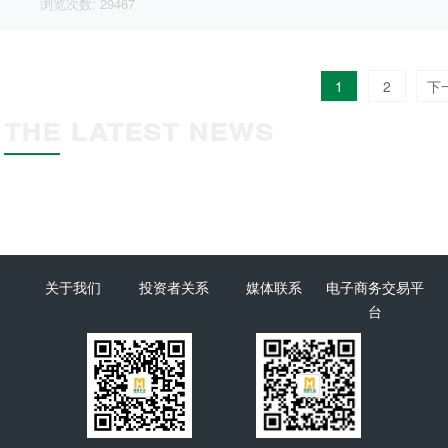
吴旭春热情...
浏览次数: 29467
1
2
下
THE LATEST NEWS
关于我们
投资者关系
媒体联系
电子商务交易平
台