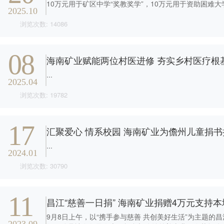
者对企业价值及经营理念
探索更多

的认同感，努力构建和谐
2025.10
探索更多

海南矿业成立于2007年，
互信的资本市场生态圈。
浏览次数: 14086
由复星集团与海南海钢集
我们深入践行"根植海南，
探索更多

团共同出资成立，2014年
面向全球，绿色发展，持
在上海证券交易所挂牌上
续成长"的发展理念，积极
08
及时回应资本市场及投资
海南矿业赋能两位村医进修 夯实乡村医疗根
市（股票代码：
响应"双碳"目标行动，切实
者的关切问题，增进投资
601969）。
履行企业社会责任，与利
...
者对企业价值及经营理念
2025.04
益相关方共享发展成果。
的认同感，努力构建和谐
探索更多

浏览次数: 19782
互信的资本市场生态圈。
探索更多

海南矿业成立于2007年，
探索更多

由复星集团与海南海钢集
我们深入践行"根植海南，
17
团共同出资成立，2014年
面向全球，绿色发展，持
汇聚爱心 情系校园 海南矿业为儋州儿童捐书捐
及时回应资本市场及投资
在上海证券交易所挂牌上
续成长"的发展理念，积极
者的关切问题，增进投资
...
市（股票代码：
响应"双碳"目标行动，切实
者对企业价值及经营理念
2024.01
601969）。
履行企业社会责任，与利
的认同感，努力构建和谐
浏览次数: 30790
益相关方共享发展成果。
互信的资本市场生态圈。
探索更多

探索更多
探索更多


海南矿业成立于2007年，
11
昌江“慈善一日捐” 海南矿业捐赠4万元支持
由复星集团与海南海钢集
我们深入践行"根植海南，
及时回应资本市场及投资
团共同出资成立，2014年
面向全球，绿色发展，持
者的关切问题，增进投资
9月8日上午，以“携手参与慈善 共创美好生活”为主题的