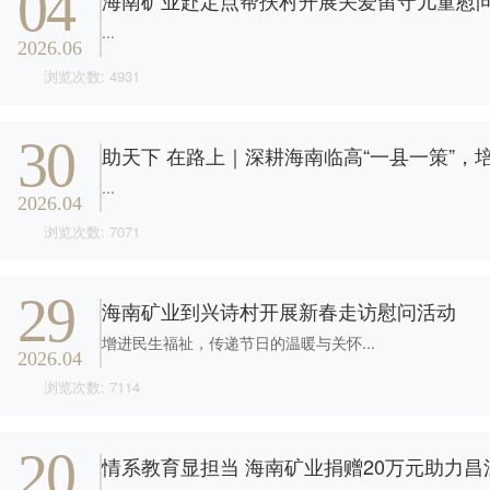
04
海南矿业赴定点帮扶村开展关爱留守儿童慰
投资"双轮驱动，持续推进
这里是我们与世界分享最
心动力。我们重视团队合
团共同出资成立，2014年
面向全球，绿色发展，持
的认同感，努力构建和谐
战略转型，目前已完成"铁
新动态和创新成果的窗
作、开放沟通、持续学习
...
在上海证券交易所挂牌上
续成长"的发展理念，积极
互信的资本市场生态圈。
矿石+油气+新能源"三大赛
口，致力于与您保持紧密
和个人成长，期待您的加
2026.06
市（股票代码：
响应"双碳"目标行动，切实
道的产业布局。
的联系，感谢您对海南矿
入，一起开启新的旅程。
浏览次数: 4931
探索更多

601969）。
履行企业社会责任，与利
业的关注，期待与您共同
探索更多
探索更多


益相关方共享发展成果。
及时回应资本市场及投资
成长。
探索更多

者的关切问题，增进投资
30
我们坚持"产业运营+产业
人才是推动公司发展的核
探索更多
探索更多

助天下 在路上｜深耕海南临高“一县一策”，

海南矿业成立于2007年，
者对企业价值及经营理念
投资"双轮驱动，持续推进
心动力。我们重视团队合
由复星集团与海南海钢集
我们深入践行"根植海南，
的认同感，努力构建和谐
...
战略转型，目前已完成"铁
这里是我们与世界分享最
作、开放沟通、持续学习
2026.04
团共同出资成立，2014年
面向全球，绿色发展，持
互信的资本市场生态圈。
矿石+油气+新能源"三大赛
新动态和创新成果的窗
和个人成长，期待您的加
在上海证券交易所挂牌上
续成长"的发展理念，积极
浏览次数: 7071
道的产业布局。
口，致力于与您保持紧密
入，一起开启新的旅程。
探索更多

市（股票代码：
响应"双碳"目标行动，切实
的联系，感谢您对海南矿
探索更多
探索更多


601969）。
履行企业社会责任，与利
及时回应资本市场及投资
业的关注，期待与您共同
29
益相关方共享发展成果。
者的关切问题，增进投资
成长。
海南矿业到兴诗村开展新春走访慰问活动
探索更多

者对企业价值及经营理念
探索更多
探索更多


增进民生福祉，传递节日的温暖与关怀...
海南矿业成立于2007年，
的认同感，努力构建和谐
2026.04
由复星集团与海南海钢集
我们深入践行"根植海南，
互信的资本市场生态圈。
浏览次数: 7114
团共同出资成立，2014年
面向全球，绿色发展，持
探索更多

在上海证券交易所挂牌上
续成长"的发展理念，积极
市（股票代码：
响应"双碳"目标行动，切实
及时回应资本市场及投资
20
情系教育显担当 海南矿业捐赠20万元助力昌
601969）。
履行企业社会责任，与利
者的关切问题，增进投资
益相关方共享发展成果。