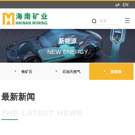
EN
产业布局
可持续发展
投资者中心
新闻中心
人才招聘
首页
关于我们
搜索
可持续发展
产业布局
投资者关系
新闻中心
加入我们
董事长致辞
党建引领
铁矿石
业绩交流
海矿新闻
热招职位
新能源
企业简介
公司治理
石油天然气
信息披露
媒体聚焦
职业发展
NEW ENERGY
发展历程
商业道德
新能源
股市行情
媒体联系
海矿人
管理团队
铁矿石
石油天然气
新能源
环境与生态
投关资讯
发展战略
我们坚持"产业运营+产业
这里是我们与世界分享最
人才是推动公司发展的核
职业健康与安全
研究报告
投资"双轮驱动，持续推进
新动态和创新成果的窗
心动力。我们重视团队合
最新新闻
企业文化
战略转型，目前已完成"铁
口，致力于与您保持紧密
作、开放沟通、持续学习
公益慈善
联系我们
矿石+油气+新能源"三大赛
的联系，感谢您对海南矿
和个人成长，期待您的加
荣誉资质
THE LATEST NEWS
道的产业布局。
业的关注，期待与您共同
入，一起开启新的旅程。
可持续发展报告
成长。
探索更多
探索更多


及时回应资本市场及投资
探索更多

海南矿业成立于2007年，
者的关切问题，增进投资
我们坚持"产业运营+产业
人才是推动公司发展的核
由复星集团与海南海钢集
我们深入践行"根植海南，
者对企业价值及经营理念