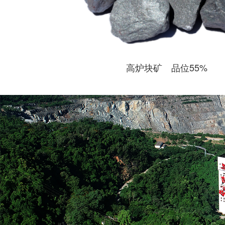
高炉块矿 品位55%