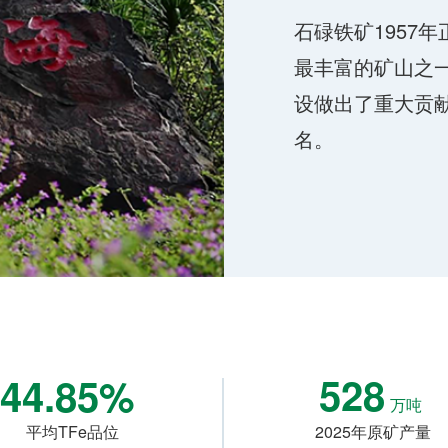
石碌铁矿1957
最丰富的矿山之
设做出了重大贡献
名。
528
44.85%
万吨
平均TFe品位
2025年原矿产量