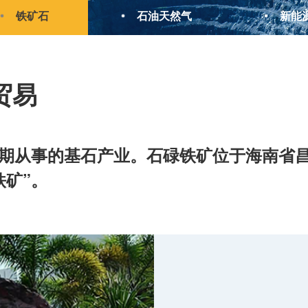
铁矿石
石油天然气
新能
贸易
期从事的基石产业。石碌铁矿位于海南省
铁矿”。