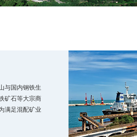
山与国内钢铁生
铁矿石等大宗商
为满足混配矿业