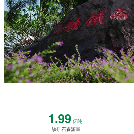
1.99
亿吨
铁矿石资源量