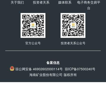
投资"双轮驱动，持续推进
这里是我们与世界分享最
心动力。我们重视团队合
关于我们
投资者关系
媒体联系
电子商务交易平
团共同出资成立，2014年
面向全球，绿色发展，持
的认同感，努力构建和谐
战略转型，目前已完成"铁
新动态和创新成果的窗
作、开放沟通、持续学习
台
在上海证券交易所挂牌上
续成长"的发展理念，积极
互信的资本市场生态圈。
矿石+油气+新能源"三大赛
口，致力于与您保持紧密
和个人成长，期待您的加
市（股票代码：
响应"双碳"目标行动，切实
道的产业布局。
的联系，感谢您对海南矿
入，一起开启新的旅程。
探索更多

601969）。
履行企业社会责任，与利
业的关注，期待与您共同
探索更多
探索更多


益相关方共享发展成果。
及时回应资本市场及投资
成长。
探索更多

者的关切问题，增进投资
我们坚持"产业运营+产业
人才是推动公司发展的核
探索更多
探索更多


海南矿业成立于2007年，
者对企业价值及经营理念
投资"双轮驱动，持续推进
心动力。我们重视团队合
由复星集团与海南海钢集
我们深入践行"根植海南，
的认同感，努力构建和谐
战略转型，目前已完成"铁
这里是我们与世界分享最
作、开放沟通、持续学习
官方公众号
投资者关系公众号
团共同出资成立，2014年
面向全球，绿色发展，持
互信的资本市场生态圈。
矿石+油气+新能源"三大赛
新动态和创新成果的窗
和个人成长，期待您的加
在上海证券交易所挂牌上
续成长"的发展理念，积极
道的产业布局。
口，致力于与您保持紧密
入，一起开启新的旅程。
探索更多

市（股票代码：
响应"双碳"目标行动，切实
的联系，感谢您对海南矿
探索更多
探索更多


601969）。
履行企业社会责任，与利
及时回应资本市场及投资
业的关注，期待与您共同
备案信息
益相关方共享发展成果。
者的关切问题，增进投资
成长。
探索更多

琼公网安备 46902602000114号
琼ICP备07500240号
者对企业价值及经营理念
探索更多
探索更多


海南矿业股份有限公司
版权所有
海南矿业成立于2007年，
的认同感，努力构建和谐
由复星集团与海南海钢集
我们深入践行"根植海南，
互信的资本市场生态圈。
团共同出资成立，2014年
面向全球，绿色发展，持
探索更多

在上海证券交易所挂牌上
续成长"的发展理念，积极
市（股票代码：
响应"双碳"目标行动，切实
及时回应资本市场及投资
601969）。
履行企业社会责任，与利
者的关切问题，增进投资
益相关方共享发展成果。