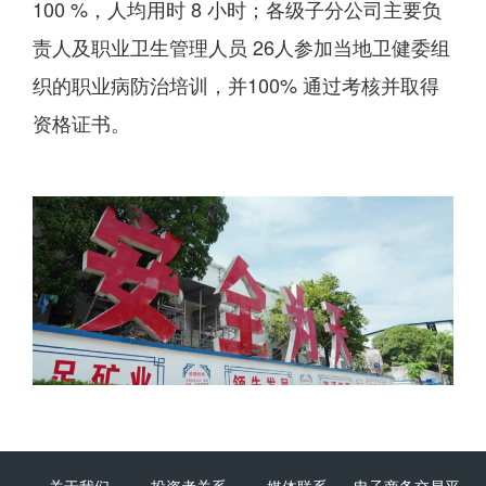
100 %，人均用时 8 小时；各级子分公司主要负
责人及职业卫生管理人员 26人参加当地卫健委组
织的职业病防治培训，并100% 通过考核并取得
资格证书。
关于我们
投资者关系
媒体联系
电子商务交易平