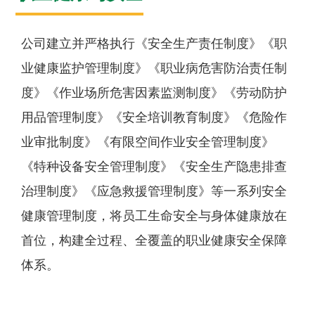
投资"双轮驱动，持续推进
这里是我们与世界分享最
心动力。我们重视团队合
团共同出资成立，2014年
面向全球，绿色发展，持
的认同感，努力构建和谐
战略转型，目前已完成"铁
新动态和创新成果的窗
作、开放沟通、持续学习
在上海证券交易所挂牌上
续成长"的发展理念，积极
互信的资本市场生态圈。
矿石+油气+新能源"三大赛
口，致力于与您保持紧密
和个人成长，期待您的加
公司建立并严格执行《安全生产责任制度》《职
市（股票代码：
响应"双碳"目标行动，切实
道的产业布局。
的联系，感谢您对海南矿
入，一起开启新的旅程。
探索更多

601969）。
履行企业社会责任，与利
业的关注，期待与您共同
业健康监护管理制度》《职业病危害防治责任制
探索更多
探索更多


益相关方共享发展成果。
及时回应资本市场及投资
成长。
探索更多

度》《作业场所危害因素监测制度》《劳动防护
者的关切问题，增进投资
我们坚持"产业运营+产业
人才是推动公司发展的核
探索更多
探索更多


海南矿业成立于2007年，
者对企业价值及经营理念
投资"双轮驱动，持续推进
心动力。我们重视团队合
用品管理制度》《安全培训教育制度》《危险作
由复星集团与海南海钢集
我们深入践行"根植海南，
的认同感，努力构建和谐
战略转型，目前已完成"铁
这里是我们与世界分享最
作、开放沟通、持续学习
团共同出资成立，2014年
面向全球，绿色发展，持
互信的资本市场生态圈。
矿石+油气+新能源"三大赛
新动态和创新成果的窗
和个人成长，期待您的加
业审批制度》《有限空间作业安全管理制度》
在上海证券交易所挂牌上
续成长"的发展理念，积极
道的产业布局。
口，致力于与您保持紧密
入，一起开启新的旅程。
探索更多

《特种设备安全管理制度》《安全生产隐患排查
市（股票代码：
响应"双碳"目标行动，切实
的联系，感谢您对海南矿
探索更多
探索更多


601969）。
履行企业社会责任，与利
及时回应资本市场及投资
业的关注，期待与您共同
治理制度》《应急救援管理制度》等一系列安全
益相关方共享发展成果。
者的关切问题，增进投资
成长。
探索更多

者对企业价值及经营理念
健康管理制度，将员工生命安全与身体健康放在
探索更多
探索更多


海南矿业成立于2007年，
的认同感，努力构建和谐
首位，构建全过程、全覆盖的职业健康安全保障
由复星集团与海南海钢集
我们深入践行"根植海南，
互信的资本市场生态圈。
团共同出资成立，2014年
面向全球，绿色发展，持
探索更多
体系。

在上海证券交易所挂牌上
续成长"的发展理念，积极
市（股票代码：
响应"双碳"目标行动，切实
及时回应资本市场及投资
601969）。
履行企业社会责任，与利
者的关切问题，增进投资
益相关方共享发展成果。