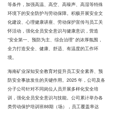
等条件，加强高温、高空、高噪声、高湿等特殊
环境下的安全防护与劳动保障。积极开展安全文
化建设、心理健康讲座、劳动保护宣传与员工关
怀活动，强化全员安全意识与健康意识，营造
“安全第一、预防为主、综合治理” 的浓厚氛围，
全力打造安全、健康、舒适、有温度的工作环
境。
海南矿业深知安全教育对提升员工安全素养、预
防安全事故发生的关键作用。2025 年，公司及各
分子公司针对不同岗位人员开展多样化安全培
训，强化全员安全意识与技能。公司累计举办各
类劳动保护培训班88期（场），员工覆盖率达