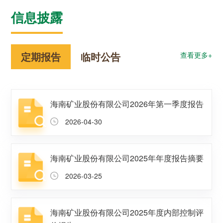
者对企业价值及经营理念
探索更多

的认同感，努力构建和谐
信息披露
探索更多

海南矿业成立于2007年，
互信的资本市场生态圈。
由复星集团与海南海钢集
我们深入践行"根植海南，
探索更多

团共同出资成立，2014年
面向全球，绿色发展，持
在上海证券交易所挂牌上
续成长"的发展理念，积极
定期报告
临时公告
及时回应资本市场及投资
查看更多+
市（股票代码：
响应"双碳"目标行动，切实
者的关切问题，增进投资
601969）。
履行企业社会责任，与利
者对企业价值及经营理念
益相关方共享发展成果。
的认同感，努力构建和谐
探索更多

互信的资本市场生态圈。
探索更多

海南矿业股份有限公司2026年第一季度报告
海南矿业成立于2007年，
探索更多

由复星集团与海南海钢集
我们深入践行"根植海南，
2026-04-30
团共同出资成立，2014年
面向全球，绿色发展，持
及时回应资本市场及投资
在上海证券交易所挂牌上
续成长"的发展理念，积极
者的关切问题，增进投资
市（股票代码：
响应"双碳"目标行动，切实
者对企业价值及经营理念
海南矿业股份有限公司2025年年度报告摘要
601969）。
履行企业社会责任，与利
的认同感，努力构建和谐
益相关方共享发展成果。
互信的资本市场生态圈。
探索更多
2026-03-25

探索更多
探索更多


海南矿业成立于2007年，
由复星集团与海南海钢集
我们深入践行"根植海南，
及时回应资本市场及投资
海南矿业股份有限公司2025年度内部控制评
团共同出资成立，2014年
面向全球，绿色发展，持
者的关切问题，增进投资