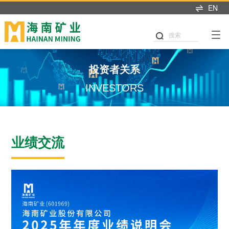
EN
产业布局
可持续发展
投资者中心
新闻中心
人才招聘
首页
关于我们
搜索
可持续发展
产业布局
投资者关系
新闻中心
加入我们
董事长致辞
党建引领
铁矿石
业绩交流
海矿新闻
热招职位
投资者关系
企业简介
公司治理
石油天然气
信息披露
媒体聚焦
职业发展
INVESTORS
发展历程
商业道德
新能源
股市行情
媒体联系
海矿人
管理团队
环境与生态
投关资讯
业绩交流
发展战略
我们坚持"产业运营+产业
这里是我们与世界分享最
人才是推动公司发展的核
职业健康与安全
研究报告
投资"双轮驱动，持续推进
新动态和创新成果的窗
心动力。我们重视团队合
企业文化
战略转型，目前已完成"铁
口，致力于与您保持紧密
作、开放沟通、持续学习
公益慈善
联系我们
矿石+油气+新能源"三大赛
的联系，感谢您对海南矿
和个人成长，期待您的加
荣誉资质
道的产业布局。
业的关注，期待与您共同
入，一起开启新的旅程。
可持续发展报告
成长。
探索更多
探索更多


及时回应资本市场及投资
探索更多

海南矿业成立于2007年，
者的关切问题，增进投资
我们坚持"产业运营+产业
人才是推动公司发展的核
由复星集团与海南海钢集
我们深入践行"根植海南，
者对企业价值及经营理念