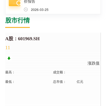
在上海证券交易所挂牌上
续成长"的发展理念，积极
价报告
者对企业价值及经营理念
市（股票代码：
响应"双碳"目标行动，切实
的认同感，努力构建和谐
2026-03-25
601969）。
履行企业社会责任，与利
互信的资本市场生态圈。
益相关方共享发展成果。
探索更多
股市行情
探索更多


探索更多

海南矿业成立于2007年，
由复星集团与海南海钢集
我们深入践行"根植海南，
团共同出资成立，2014年
面向全球，绿色发展，持
在上海证券交易所挂牌上
续成长"的发展理念，积极
市（股票代码：
响应"双碳"目标行动，切实
601969）。
履行企业社会责任，与利
益相关方共享发展成果。
探索更多

探索更多
