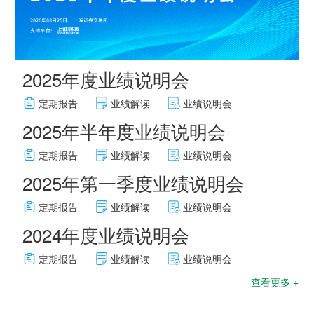
投资"双轮驱动，持续推进
这里是我们与世界分享最
心动力。我们重视团队合
团共同出资成立，2014年
面向全球，绿色发展，持
的认同感，努力构建和谐
战略转型，目前已完成"铁
新动态和创新成果的窗
作、开放沟通、持续学习
在上海证券交易所挂牌上
续成长"的发展理念，积极
互信的资本市场生态圈。
矿石+油气+新能源"三大赛
口，致力于与您保持紧密
和个人成长，期待您的加
市（股票代码：
响应"双碳"目标行动，切实
道的产业布局。
的联系，感谢您对海南矿
入，一起开启新的旅程。
探索更多

601969）。
履行企业社会责任，与利
业的关注，期待与您共同
探索更多
探索更多


益相关方共享发展成果。
2025年度业绩说明会
及时回应资本市场及投资
成长。
探索更多

者的关切问题，增进投资
我们坚持"产业运营+产业
人才是推动公司发展的核
探索更多
探索更多


定期报告
业绩解读
业绩说明会
海南矿业成立于2007年，
者对企业价值及经营理念
投资"双轮驱动，持续推进
心动力。我们重视团队合
由复星集团与海南海钢集
我们深入践行"根植海南，
的认同感，努力构建和谐
战略转型，目前已完成"铁
这里是我们与世界分享最
作、开放沟通、持续学习
2025年半年度业绩说明会
团共同出资成立，2014年
面向全球，绿色发展，持
互信的资本市场生态圈。
矿石+油气+新能源"三大赛
新动态和创新成果的窗
和个人成长，期待您的加
在上海证券交易所挂牌上
续成长"的发展理念，积极
道的产业布局。
口，致力于与您保持紧密
入，一起开启新的旅程。
定期报告
业绩解读
业绩说明会
探索更多

市（股票代码：
响应"双碳"目标行动，切实
的联系，感谢您对海南矿
探索更多
探索更多


2025年第一季度业绩说明会
601969）。
履行企业社会责任，与利
及时回应资本市场及投资
业的关注，期待与您共同
益相关方共享发展成果。
者的关切问题，增进投资
成长。
探索更多

定期报告
业绩解读
业绩说明会
者对企业价值及经营理念
探索更多
探索更多


海南矿业成立于2007年，
的认同感，努力构建和谐
2024年度业绩说明会
由复星集团与海南海钢集
我们深入践行"根植海南，
互信的资本市场生态圈。
团共同出资成立，2014年
面向全球，绿色发展，持
定期报告
业绩解读
业绩说明会
探索更多

在上海证券交易所挂牌上
续成长"的发展理念，积极
查看更多 +
市（股票代码：
响应"双碳"目标行动，切实
及时回应资本市场及投资
601969）。
履行企业社会责任，与利
者的关切问题，增进投资
益相关方共享发展成果。