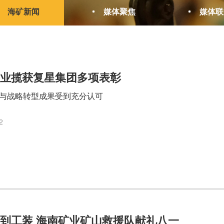
海矿新闻
媒体聚焦
媒体联
矿业揽获复星集团多项表彰
与战略转型成果受到充分认可
2
到工装 海南矿业矿山救援队献礼八一