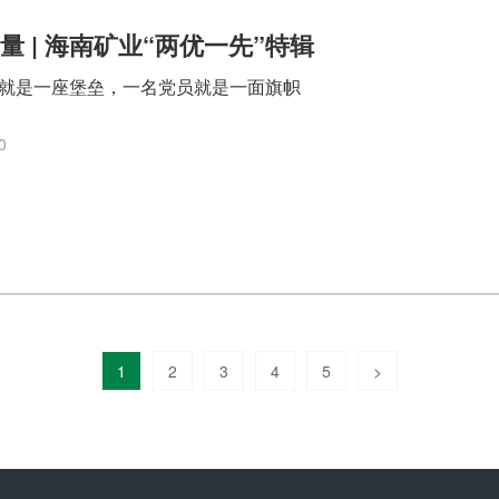
量 | 海南矿业“两优一先”特辑
就是一座堡垒，一名党员就是一面旗帜
0
1
2
3
4
5
>