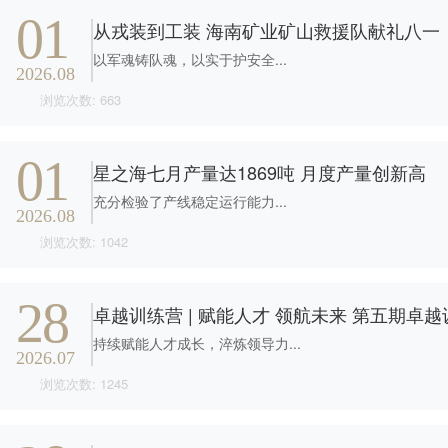
投资"双轮驱动，持续推进
这里是我们与世界分享最
心动力。我们重视团队合
01
团共同出资成立，2014年
面向全球，绿色发展，持
的认同感，努力构建和谐
战略转型，目前已完成"铁
新动态和创新成果的窗
作、开放沟通、持续学习
从戎装到工装 海南矿业矿山救援队献礼八一
在上海证券交易所挂牌上
续成长"的发展理念，积极
互信的资本市场生态圈。
矿石+油气+新能源"三大赛
口，致力于与您保持紧密
和个人成长，期待您的加
以军魂铸队魂，以实于护安全...
市（股票代码：
响应"双碳"目标行动，切实
道的产业布局。
的联系，感谢您对海南矿
入，一起开启新的旅程。
探索更多
2026.08

601969）。
履行企业社会责任，与利
业的关注，期待与您共同
探索更多
探索更多


浏览次数: 663
益相关方共享发展成果。
及时回应资本市场及投资
成长。
探索更多

者的关切问题，增进投资
我们坚持"产业运营+产业
人才是推动公司发展的核
探索更多
探索更多


海南矿业成立于2007年，
者对企业价值及经营理念
投资"双轮驱动，持续推进
心动力。我们重视团队合
01
星之海七月产量达1869吨 月度产量创新高
由复星集团与海南海钢集
我们深入践行"根植海南，
的认同感，努力构建和谐
战略转型，目前已完成"铁
这里是我们与世界分享最
作、开放沟通、持续学习
团共同出资成立，2014年
面向全球，绿色发展，持
互信的资本市场生态圈。
矿石+油气+新能源"三大赛
新动态和创新成果的窗
和个人成长，期待您的加
充分检验了产线稳定运行能力...
在上海证券交易所挂牌上
续成长"的发展理念，积极
道的产业布局。
口，致力于与您保持紧密
入，一起开启新的旅程。
2026.08
探索更多

市（股票代码：
响应"双碳"目标行动，切实
的联系，感谢您对海南矿
浏览次数: 1042
探索更多
探索更多


601969）。
履行企业社会责任，与利
及时回应资本市场及投资
业的关注，期待与您共同
益相关方共享发展成果。
者的关切问题，增进投资
成长。
探索更多

者对企业价值及经营理念
28
探索更多
探索更多

卓越训练营 | 赋能人才 领航未来 第五期

海南矿业成立于2007年，
的认同感，努力构建和谐
由复星集团与海南海钢集
我们深入践行"根植海南，
互信的资本市场生态圈。
持续赋能人才成长，淬炼领导力...
2026.07
团共同出资成立，2014年
面向全球，绿色发展，持
探索更多

在上海证券交易所挂牌上
续成长"的发展理念，积极
浏览次数: 1245
市（股票代码：
响应"双碳"目标行动，切实
及时回应资本市场及投资
601969）。
履行企业社会责任，与利
者的关切问题，增进投资
益相关方共享发展成果。