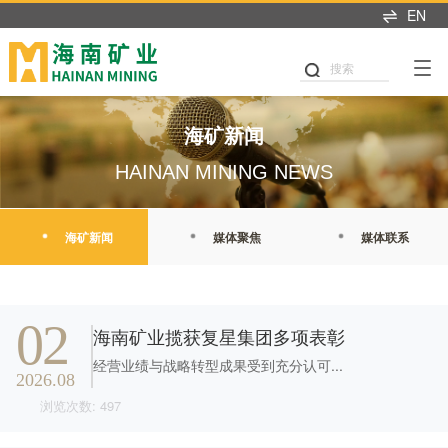
EN
产业布局
可持续发展
投资者中心
新闻中心
人才招聘
首页
关于我们
搜索
可持续发展
产业布局
投资者关系
新闻中心
加入我们
董事长致辞
党建引领
铁矿石
业绩交流
海矿新闻
热招职位
海矿新闻
企业简介
公司治理
石油天然气
信息披露
媒体聚焦
职业发展
HAINAN MINING NEWS
发展历程
商业道德
新能源
股市行情
媒体联系
海矿人
管理团队
海矿新闻
媒体聚焦
媒体联系
环境与生态
投关资讯
发展战略
我们坚持"产业运营+产业
这里是我们与世界分享最
人才是推动公司发展的核
职业健康与安全
研究报告
投资"双轮驱动，持续推进
新动态和创新成果的窗
心动力。我们重视团队合
最新新闻
企业文化
战略转型，目前已完成"铁
口，致力于与您保持紧密
作、开放沟通、持续学习
02
公益慈善
联系我们
海南矿业揽获复星集团多项表彰
矿石+油气+新能源"三大赛
的联系，感谢您对海南矿
和个人成长，期待您的加
荣誉资质
道的产业布局。
业的关注，期待与您共同
入，一起开启新的旅程。
经营业绩与战略转型成果受到充分认可...
可持续发展报告
2026.08
成长。
探索更多
探索更多


及时回应资本市场及投资
浏览次数: 497
探索更多

海南矿业成立于2007年，
者的关切问题，增进投资
我们坚持"产业运营+产业
人才是推动公司发展的核
由复星集团与海南海钢集
我们深入践行"根植海南，
者对企业价值及经营理念