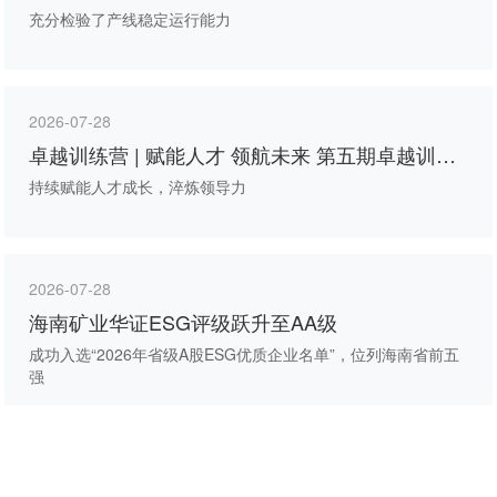
充分检验了产线稳定运行能力
2026-07-28
卓越训练营 | 赋能人才 领航未来 第五期卓越训练
营第四次线下课程圆满举行
持续赋能人才成长，淬炼领导力
2026-07-28
海南矿业华证ESG评级跃升至AA级
成功入选“2026年省级A股ESG优质企业名单”，位列海南省前五
强