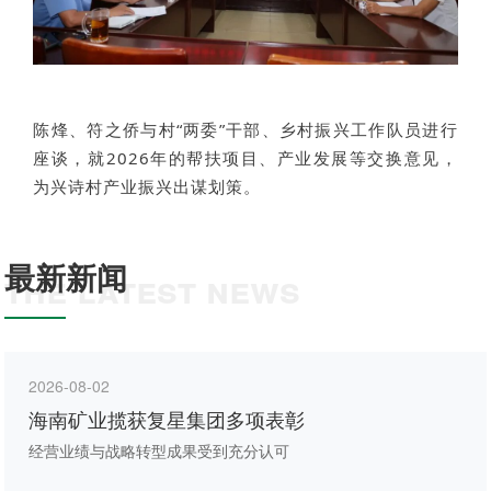
在上海证券交易所挂牌上
续成长"的发展理念，积极
者对企业价值及经营理念
市（股票代码：
响应"双碳"目标行动，切实
的认同感，努力构建和谐
601969）。
履行企业社会责任，与利
互信的资本市场生态圈。
益相关方共享发展成果。
探索更多
探索更多


探索更多

海南矿业成立于2007年，
陈烽、符之侨与村“两委”干部、乡村振兴工作队员进行
由复星集团与海南海钢集
我们深入践行"根植海南，
座谈，就2026年的帮扶项目、产业发展等交换意见，
团共同出资成立，2014年
面向全球，绿色发展，持
为兴诗村产业振兴出谋划策。
在上海证券交易所挂牌上
续成长"的发展理念，积极
市（股票代码：
响应"双碳"目标行动，切实
601969）。
履行企业社会责任，与利
益相关方共享发展成果。
最新新闻
探索更多
THE LATEST NEWS

探索更多

2026-08-02
海南矿业揽获复星集团多项表彰
经营业绩与战略转型成果受到充分认可