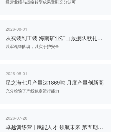
经营业绩与战略转型成果受到充分认可
2026-08-01
从戎装到工装 海南矿业矿山救援队献礼八
一
以军魂铸队魂，以实于护安全
2026-08-01
星之海七月产量达1869吨 月度产量创新高
充分检验了产线稳定运行能力
2026-07-28
卓越训练营 | 赋能人才 领航未来 第五期卓