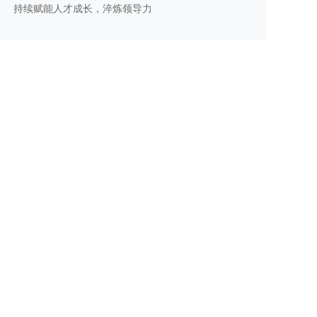
越训练营第四次线下课程圆满举行
持续赋能人才成长，淬炼领导力