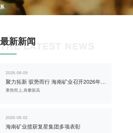
系
最新新闻
THE LATEST NEWS
2026-08-09
聚力拓新 驭势而行 海南矿业召开2026年中
期工作会议
乘势而上,再攀新高
2026-08-02
海南矿业揽获复星集团多项表彰