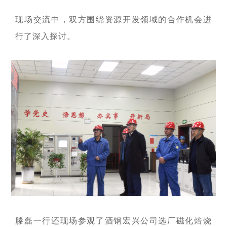
者对企业价值及经营理念
探索更多

的认同感，努力构建和谐
探索更多

现场交流中，双方围绕资源开发领域的合作机会进
海南矿业成立于2007年，
互信的资本市场生态圈。
由复星集团与海南海钢集
我们深入践行"根植海南，
行了深入探讨。
探索更多

团共同出资成立，2014年
面向全球，绿色发展，持
在上海证券交易所挂牌上
续成长"的发展理念，积极
及时回应资本市场及投资
市（股票代码：
响应"双碳"目标行动，切实
者的关切问题，增进投资
601969）。
履行企业社会责任，与利
者对企业价值及经营理念
益相关方共享发展成果。
的认同感，努力构建和谐
探索更多

互信的资本市场生态圈。
探索更多

海南矿业成立于2007年，
探索更多

由复星集团与海南海钢集
我们深入践行"根植海南，
团共同出资成立，2014年
面向全球，绿色发展，持
及时回应资本市场及投资
在上海证券交易所挂牌上
续成长"的发展理念，积极
者的关切问题，增进投资
市（股票代码：
响应"双碳"目标行动，切实
者对企业价值及经营理念
601969）。
履行企业社会责任，与利
的认同感，努力构建和谐
益相关方共享发展成果。
互信的资本市场生态圈。
探索更多

探索更多
探索更多


海南矿业成立于2007年，
由复星集团与海南海钢集
我们深入践行"根植海南，
及时回应资本市场及投资
团共同出资成立，2014年
面向全球，绿色发展，持
者的关切问题，增进投资
滕磊一行还现场参观了酒钢宏兴公司选厂磁化焙烧