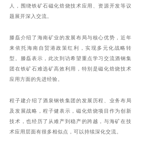
投资"双轮驱动，持续推进
这里是我们与世界分享最
心动力。我们重视团队合
团共同出资成立，2014年
面向全球，绿色发展，持
的认同感，努力构建和谐
人，围绕铁矿石磁化焙烧技术应用、资源开发等议
战略转型，目前已完成"铁
新动态和创新成果的窗
作、开放沟通、持续学习
在上海证券交易所挂牌上
续成长"的发展理念，积极
互信的资本市场生态圈。
矿石+油气+新能源"三大赛
口，致力于与您保持紧密
和个人成长，期待您的加
题展开深入交流。
市（股票代码：
响应"双碳"目标行动，切实
道的产业布局。
的联系，感谢您对海南矿
入，一起开启新的旅程。
探索更多

601969）。
履行企业社会责任，与利
业的关注，期待与您共同
探索更多
探索更多


益相关方共享发展成果。
及时回应资本市场及投资
成长。
探索更多

滕磊介绍了海南矿业的发展布局与核心优势，近年
者的关切问题，增进投资
我们坚持"产业运营+产业
人才是推动公司发展的核
探索更多
探索更多


海南矿业成立于2007年，
者对企业价值及经营理念
投资"双轮驱动，持续推进
心动力。我们重视团队合
来依托海南自贸港政策红利，实现多元化战略转
由复星集团与海南海钢集
我们深入践行"根植海南，
的认同感，努力构建和谐
战略转型，目前已完成"铁
这里是我们与世界分享最
作、开放沟通、持续学习
型。滕磊表示，此次到访希望重点学习交流酒钢集
团共同出资成立，2014年
面向全球，绿色发展，持
互信的资本市场生态圈。
矿石+油气+新能源"三大赛
新动态和创新成果的窗
和个人成长，期待您的加
在上海证券交易所挂牌上
续成长"的发展理念，积极
道的产业布局。
口，致力于与您保持紧密
入，一起开启新的旅程。
团在铁矿石难选矿高效利用，特别是磁化焙烧技术
探索更多

市（股票代码：
响应"双碳"目标行动，切实
的联系，感谢您对海南矿
探索更多
探索更多


应用方面的先进经验。
601969）。
履行企业社会责任，与利
及时回应资本市场及投资
业的关注，期待与您共同
益相关方共享发展成果。
者的关切问题，增进投资
成长。
探索更多

者对企业价值及经营理念
探索更多
探索更多


海南矿业成立于2007年，
的认同感，努力构建和谐
程子建介绍了酒泉钢铁集团的发展历程、业务布局
由复星集团与海南海钢集
我们深入践行"根植海南，
互信的资本市场生态圈。
及发展战略，程子健表示，磁化焙烧项目作为创新
团共同出资成立，2014年
面向全球，绿色发展，持
探索更多

在上海证券交易所挂牌上
续成长"的发展理念，积极
技术，也经历了从难产到稳产的跨越，与海矿在技
市（股票代码：
响应"双碳"目标行动，切实
及时回应资本市场及投资
术应用层面有很多相似点，可以持续深化交流。
601969）。
履行企业社会责任，与利
者的关切问题，增进投资
益相关方共享发展成果。