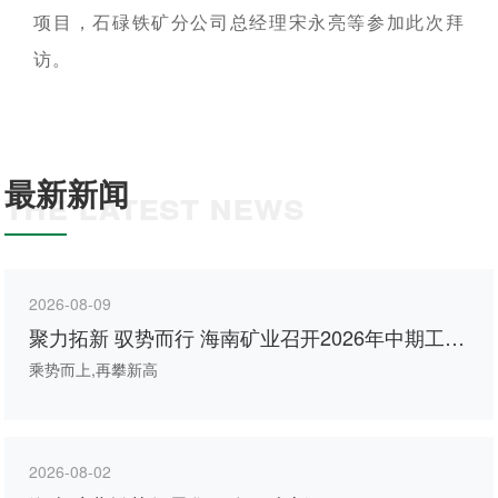
在上海证券交易所挂牌上
续成长"的发展理念，积极
者对企业价值及经营理念
市（股票代码：
响应"双碳"目标行动，切实
项目，石碌铁矿分公司总经理宋永亮等参加此次拜
的认同感，努力构建和谐
601969）。
履行企业社会责任，与利
互信的资本市场生态圈。
访。
益相关方共享发展成果。
探索更多
探索更多


探索更多

海南矿业成立于2007年，
由复星集团与海南海钢集
我们深入践行"根植海南，
团共同出资成立，2014年
面向全球，绿色发展，持
最新新闻
THE LATEST NEWS
在上海证券交易所挂牌上
续成长"的发展理念，积极
市（股票代码：
响应"双碳"目标行动，切实
601969）。
履行企业社会责任，与利
益相关方共享发展成果。
探索更多

探索更多

2026-08-09
聚力拓新 驭势而行 海南矿业召开2026年中期工作
会议
乘势而上,再攀新高
2026-08-02