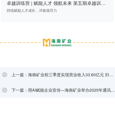
卓越训练营 | 赋能人才 领航未来 第五期卓越训练
营第四次线下课程圆满举行
持续赋能人才成长，淬炼领导力
上一篇：海南矿业前三季度实现营业收入33.60亿元 归母
净利润3.12亿元
下一篇：用AI赋能企业宣传—海南矿业举办2025年通讯员
培训班