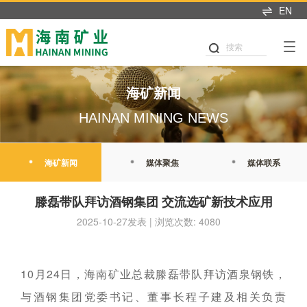
EN
产业布局
可持续发展
投资者中心
新闻中心
人才招聘
首页
关于我们
搜索
可持续发展
产业布局
投资者关系
新闻中心
加入我们
董事长致辞
党建引领
铁矿石
业绩交流
海矿新闻
热招职位
海矿新闻
企业简介
公司治理
石油天然气
信息披露
媒体聚焦
职业发展
HAINAN MINING NEWS
发展历程
商业道德
新能源
股市行情
媒体联系
海矿人
管理团队
海矿新闻
媒体聚焦
媒体联系
环境与生态
投关资讯
发展战略
我们坚持"产业运营+产业
这里是我们与世界分享最
人才是推动公司发展的核
职业健康与安全
研究报告
滕磊带队拜访酒钢集团 交流选矿新技术应用
投资"双轮驱动，持续推进
新动态和创新成果的窗
心动力。我们重视团队合
企业文化
战略转型，目前已完成"铁
口，致力于与您保持紧密
作、开放沟通、持续学习
2025-10-27发表 | 浏览次数: 4080
公益慈善
联系我们
矿石+油气+新能源"三大赛
的联系，感谢您对海南矿
和个人成长，期待您的加
荣誉资质
道的产业布局。
业的关注，期待与您共同
入，一起开启新的旅程。
可持续发展报告
成长。
探索更多
探索更多


10
24
月
日，海南矿业总裁滕磊带队拜访酒泉钢铁，
及时回应资本市场及投资
探索更多

海南矿业成立于2007年，
者的关切问题，增进投资
我们坚持"产业运营+产业
人才是推动公司发展的核
与酒钢集团党委书记、董事长程子建及相关负责
由复星集团与海南海钢集
我们深入践行"根植海南，
者对企业价值及经营理念