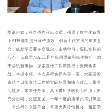
者对企业价值及经营理念
探索更多

的认同感，努力构建和谐
探索更多

海南矿业成立于2007年，
互信的资本市场生态圈。
由复星集团与海南海钢集
我们深入践行"根植海南，
探索更多

团共同出资成立，2014年
面向全球，绿色发展，持
在上海证券交易所挂牌上
续成长"的发展理念，积极
及时回应资本市场及投资
市（股票代码：
响应"双碳"目标行动，切实
培训伊始，符之侨作开班动员，强调了数字化背景
者的关切问题，增进投资
601969）。
履行企业社会责任，与利
者对企业价值及经营理念
下
技能对提升宣传质效、创新工作方法的重要意
AI
益相关方共享发展成果。
的认同感，努力构建和谐
探索更多

互信的资本市场生态圈。
义，鼓励学员要转变观念，主动学习，要以空杯的
探索更多

海南矿业成立于2007年，
探索更多
心态，认真学习
工具的应用逻辑和操作技巧，敢
AI

由复星集团与海南海钢集
我们深入践行"根植海南，
团共同出资成立，2014年
面向全球，绿色发展，持
及时回应资本市场及投资
于尝试新事物，探索宣传工作新路径；要聚焦实
在上海证券交易所挂牌上
续成长"的发展理念，积极
者的关切问题，增进投资
战，掌握本领。本次课程实操内容丰富，大家要紧
市（股票代码：
响应"双碳"目标行动，切实
者对企业价值及经营理念
601969）。
履行企业社会责任，与利
的认同感，努力构建和谐
密结合日常宣传工作的实际场景和痛点难点，带着
益相关方共享发展成果。
互信的资本市场生态圈。
探索更多

问题学，带着任务练，真正将所学转化为所用；要
探索更多
探索更多


海南矿业成立于2007年，
充分协同，交流互鉴。一年一度的通讯员培训班是
由复星集团与海南海钢集
我们深入践行"根植海南，
及时回应资本市场及投资
一个难得的交流平台，希望大家珍惜机会，相互学
团共同出资成立，2014年
面向全球，绿色发展，持
者的关切问题，增进投资