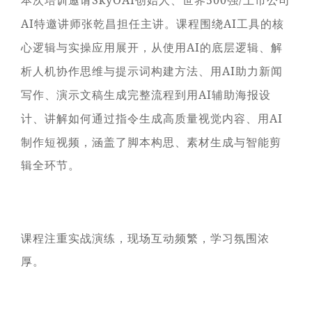
SkyOAI
500
/
特邀讲师张乾昌担任主讲。课程围绕
工具的核
AI
AI
心逻辑与实操应用展开，从使用
的底层逻辑、解
AI
析人机协作思维与提示词构建方法、用
助力新闻
AI
写作、演示文稿生成完整流程到用
辅助海报设
AI
计、讲解如何通过指令生成高质量视觉内容、用
AI
制作短视频，涵盖了脚本构思、素材生成与智能剪
辑全环节。
课程注重实战演练，现场互动频繁，学习氛围浓
厚。