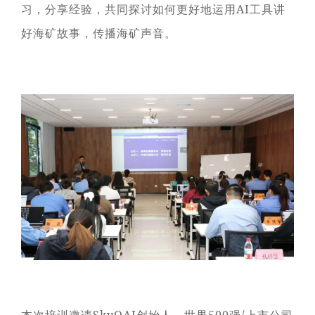
在上海证券交易所挂牌上
续成长"的发展理念，积极
者对企业价值及经营理念
习，分享经验，共同探讨如何更好地运用
工具讲
AI
市（股票代码：
响应"双碳"目标行动，切实
的认同感，努力构建和谐
601969）。
履行企业社会责任，与利
好海矿故事，传播海矿声音。
互信的资本市场生态圈。
益相关方共享发展成果。
探索更多
探索更多


探索更多

海南矿业成立于2007年，
由复星集团与海南海钢集
我们深入践行"根植海南，
团共同出资成立，2014年
面向全球，绿色发展，持
在上海证券交易所挂牌上
续成长"的发展理念，积极
市（股票代码：
响应"双碳"目标行动，切实
601969）。
履行企业社会责任，与利
益相关方共享发展成果。
探索更多

探索更多

本次培训邀请
创始人、世界
强
上市公司