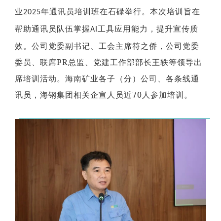
投资"双轮驱动，持续推进
这里是我们与世界分享最
心动力。我们重视团队合
团共同出资成立，2014年
面向全球，绿色发展，持
的认同感，努力构建和谐
战略转型，目前已完成"铁
新动态和创新成果的窗
作、开放沟通、持续学习
业
年通讯员培训班在石碌举行。本次培训旨在
2025
在上海证券交易所挂牌上
续成长"的发展理念，积极
互信的资本市场生态圈。
矿石+油气+新能源"三大赛
口，致力于与您保持紧密
和个人成长，期待您的加
帮助通讯员队伍掌握
工具应用能力，提升宣传质
市（股票代码：
响应"双碳"目标行动，切实
AI
道的产业布局。
的联系，感谢您对海南矿
入，一起开启新的旅程。
探索更多

601969）。
履行企业社会责任，与利
业的关注，期待与您共同
效。公司党委副书记、工会主席符之侨，公司党委
探索更多
探索更多


益相关方共享发展成果。
及时回应资本市场及投资
成长。
探索更多

PR
者的关切问题，增进投资
委员、联席
总监、党建工作部部长王轶等领导出
我们坚持"产业运营+产业
人才是推动公司发展的核
探索更多
探索更多


海南矿业成立于2007年，
者对企业价值及经营理念
投资"双轮驱动，持续推进
心动力。我们重视团队合
席培训活动。海南矿业各
子
（
分
）公司、各条线通
由复星集团与海南海钢集
我们深入践行"根植海南，
的认同感，努力构建和谐
战略转型，目前已完成"铁
这里是我们与世界分享最
作、开放沟通、持续学习
团共同出资成立，2014年
面向全球，绿色发展，持
互信的资本市场生态圈。
70
矿石+油气+新能源"三大赛
新动态和创新成果的窗
和个人成长，期待您的加
讯员，海钢集团相关企宣人员近
人参加培训。
在上海证券交易所挂牌上
续成长"的发展理念，积极
道的产业布局。
口，致力于与您保持紧密
入，一起开启新的旅程。
探索更多

市（股票代码：
响应"双碳"目标行动，切实
的联系，感谢您对海南矿
探索更多
探索更多


601969）。
履行企业社会责任，与利
及时回应资本市场及投资
业的关注，期待与您共同
益相关方共享发展成果。
者的关切问题，增进投资
成长。
探索更多

者对企业价值及经营理念
探索更多
探索更多


海南矿业成立于2007年，
的认同感，努力构建和谐
由复星集团与海南海钢集
我们深入践行"根植海南，
互信的资本市场生态圈。
团共同出资成立，2014年
面向全球，绿色发展，持
探索更多

在上海证券交易所挂牌上
续成长"的发展理念，积极
市（股票代码：
响应"双碳"目标行动，切实
及时回应资本市场及投资
601969）。
履行企业社会责任，与利
者的关切问题，增进投资
益相关方共享发展成果。