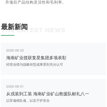
升项目产品结构灵活性和毛利率。
最新新闻
THE LATEST NEWS
2026-08-02
海南矿业揽获复星集团多项表彰
经营业绩与战略转型成果受到充分认可
2026-08-01
从戎装到工装 海南矿业矿山救援队献礼八一
以军魂铸队魂，以实于护安全