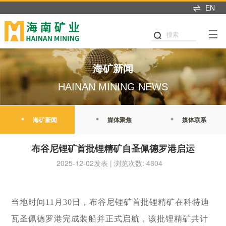
EN
产业布局
可持续发展
投资者中心
新闻中心
人才招聘
首页
关于我们
搜索
可持续发展
产业布局
投资者关系
新闻中心
加入我们
董事长致辞
党建引领
铁矿石
业绩交流
海矿新闻
热招职位
海矿新闻
企业简介
公司治理
石油天然气
信息披露
媒体聚焦
职业发展
HAINAN MINING NEWS
发展历程
商业道德
新能源
股市行情
媒体联系
海矿人
管理团队
海矿新闻
媒体聚焦
媒体联系
环境与生态
投关资讯
发展战略
我们坚持"产业运营+产业
这里是我们与世界分享最
人才是推动公司发展的核
职业健康与安全
研究报告
布谷尼锂矿首批锂精矿自圣佩德罗港启运
投资"双轮驱动，持续推进
新动态和创新成果的窗
心动力。我们重视团队合
企业文化
战略转型，目前已完成"铁
口，致力于与您保持紧密
作、开放沟通、持续学习
2025-12-02发表 | 浏览次数: 4804
公益慈善
联系我们
矿石+油气+新能源"三大赛
的联系，感谢您对海南矿
和个人成长，期待您的加
荣誉资质
道的产业布局。
业的关注，期待与您共同
入，一起开启新的旅程。
可持续发展报告
成长。
探索更多
探索更多


当地时间
11月30日，布谷尼锂矿首批锂精矿在
科特迪
及时回应资本市场及投资
探索更多

海南矿业成立于2007年，
者的关切问题，增进投资
我们坚持"产业运营+产业
人才是推动公司发展的核
瓦圣佩德罗港完成装船
并正式启航，该批锂精矿共计
由复星集团与海南海钢集
我们深入践行"根植海南，
者对企业价值及经营理念