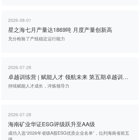
2026-08-01
星之海七月产量达1869吨 月度产量创新高
充分检验了产线稳定运行能力
2026-07-28
卓越训练营 | 赋能人才 领航未来 第五期卓越训练
营第四次线下课程圆满举行
持续赋能人才成长，淬炼领导力
2026-07-28
海南矿业华证ESG评级跃升至AA级
成功入选“2026年省级A股ESG优质企业名单”，位列海南省前五
强