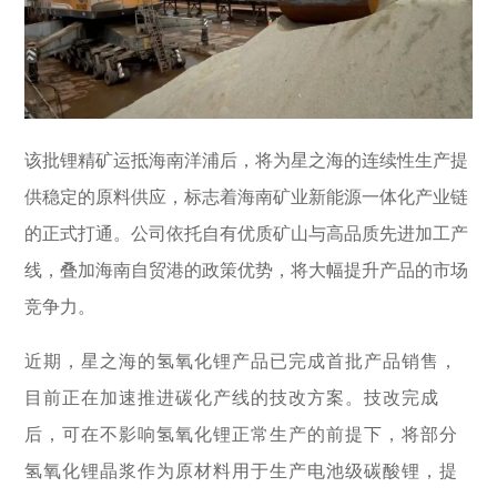
在上海证券交易所挂牌上
续成长"的发展理念，积极
者对企业价值及经营理念
市（股票代码：
响应"双碳"目标行动，切实
的认同感，努力构建和谐
601969）。
履行企业社会责任，与利
互信的资本市场生态圈。
益相关方共享发展成果。
探索更多
探索更多


探索更多

海南矿业成立于2007年，
由复星集团与海南海钢集
我们深入践行"根植海南，
该批锂精矿运抵海南洋浦后，将为星之海的连续性生产提
团共同出资成立，2014年
面向全球，绿色发展，持
在上海证券交易所挂牌上
续成长"的发展理念，积极
供稳定的原料供应，标志着海南矿业新能源一体化产业链
市（股票代码：
响应"双碳"目标行动，切实
的正式打通。公司依托自有优质矿山与高品质先进加工产
601969）。
履行企业社会责任，与利
益相关方共享发展成果。
线，叠加海南自贸港的政策优势，将大幅提升产品的市场
探索更多

探索更多

竞争力。
近期，星之海的氢氧化锂产品已完成首批产品销售，
目前正在加速推进碳化产线的技改方案。技改完成
后，可在不影响氢氧化锂正常生产的前提下，将部分
氢氧化锂晶浆作为原材料用于生产电池级碳酸锂，提