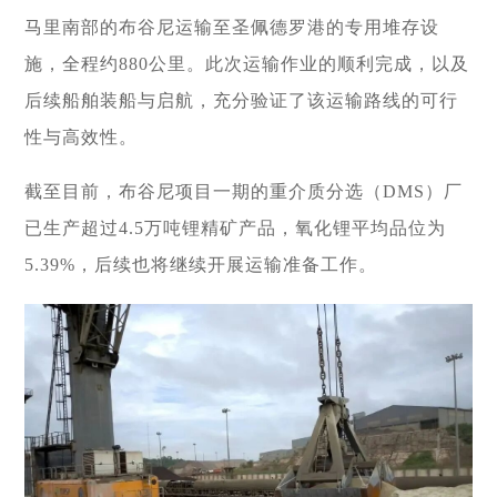
者对企业价值及经营理念
探索更多

的认同感，努力构建和谐
马里南部的布谷尼运输至圣佩德罗港的专用堆存设
探索更多

海南矿业成立于2007年，
互信的资本市场生态圈。
施，全程约880公里。此次运输作业的顺利完成，以及
由复星集团与海南海钢集
我们深入践行"根植海南，
探索更多

团共同出资成立，2014年
面向全球，绿色发展，持
后续船舶装船与启航，充分验证了该运输路线的可行
在上海证券交易所挂牌上
续成长"的发展理念，积极
及时回应资本市场及投资
性与高效性。
市（股票代码：
响应"双碳"目标行动，切实
者的关切问题，增进投资
601969）。
履行企业社会责任，与利
者对企业价值及经营理念
益相关方共享发展成果。
的认同感，努力构建和谐
截至目前，布谷尼项目一期的
重介质
分选（
DMS）厂
探索更多

互信的资本市场生态圈。
探索更多

已生产超过4.5万吨锂精矿产品，氧化锂平均品位为
海南矿业成立于2007年，
探索更多

由复星集团与海南海钢集
我们深入践行"根植海南，
5.39%，后续也将继续开展运输准备工作。
团共同出资成立，2014年
面向全球，绿色发展，持
及时回应资本市场及投资
在上海证券交易所挂牌上
续成长"的发展理念，积极
者的关切问题，增进投资
市（股票代码：
响应"双碳"目标行动，切实
者对企业价值及经营理念
601969）。
履行企业社会责任，与利
的认同感，努力构建和谐
益相关方共享发展成果。
互信的资本市场生态圈。
探索更多

探索更多
探索更多


海南矿业成立于2007年，
由复星集团与海南海钢集
我们深入践行"根植海南，
及时回应资本市场及投资
团共同出资成立，2014年
面向全球，绿色发展，持
者的关切问题，增进投资