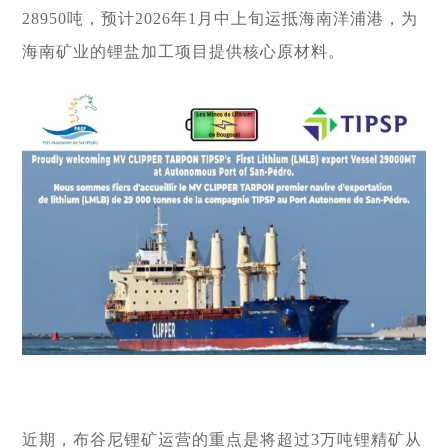
投资"双轮驱动，持续推进
这里是我们与世界分享最
心动力。我们重视团队合
团共同出资成立，2014年
面向全球，绿色发展，持
的认同感，努力构建和谐
28950吨
，
预计
2026年1月中上旬运抵海南洋浦港，为
战略转型，目前已完成"铁
新动态和创新成果的窗
作、开放沟通、持续学习
在上海证券交易所挂牌上
续成长"的发展理念，积极
互信的资本市场生态圈。
矿石+油气+新能源"三大赛
口，致力于与您保持紧密
和个人成长，期待您的加
海南矿业的锂盐加工项目提供核心原材料。
市（股票代码：
响应"双碳"目标行动，切实
道的产业布局。
的联系，感谢您对海南矿
入，一起开启新的旅程。
探索更多

601969）。
履行企业社会责任，与利
业的关注，期待与您共同
探索更多
探索更多


益相关方共享发展成果。
及时回应资本市场及投资
成长。
探索更多

者的关切问题，增进投资
我们坚持"产业运营+产业
人才是推动公司发展的核
探索更多
探索更多


海南矿业成立于2007年，
者对企业价值及经营理念
投资"双轮驱动，持续推进
心动力。我们重视团队合
由复星集团与海南海钢集
我们深入践行"根植海南，
的认同感，努力构建和谐
战略转型，目前已完成"铁
这里是我们与世界分享最
作、开放沟通、持续学习
团共同出资成立，2014年
面向全球，绿色发展，持
互信的资本市场生态圈。
矿石+油气+新能源"三大赛
新动态和创新成果的窗
和个人成长，期待您的加
在上海证券交易所挂牌上
续成长"的发展理念，积极
道的产业布局。
口，致力于与您保持紧密
入，一起开启新的旅程。
探索更多

市（股票代码：
响应"双碳"目标行动，切实
的联系，感谢您对海南矿
探索更多
探索更多


601969）。
履行企业社会责任，与利
及时回应资本市场及投资
业的关注，期待与您共同
益相关方共享发展成果。
者的关切问题，增进投资
成长。
探索更多

者对企业价值及经营理念
探索更多
探索更多


海南矿业成立于2007年，
的认同感，努力构建和谐
由复星集团与海南海钢集
我们深入践行"根植海南，
互信的资本市场生态圈。
团共同出资成立，2014年
面向全球，绿色发展，持
探索更多

在上海证券交易所挂牌上
续成长"的发展理念，积极
市（股票代码：
响应"双碳"目标行动，切实
及时回应资本市场及投资
601969）。
履行企业社会责任，与利
者的关切问题，增进投资
近期
，
布谷尼锂矿
运营的重点是将超过
3万吨锂精矿从
益相关方共享发展成果。