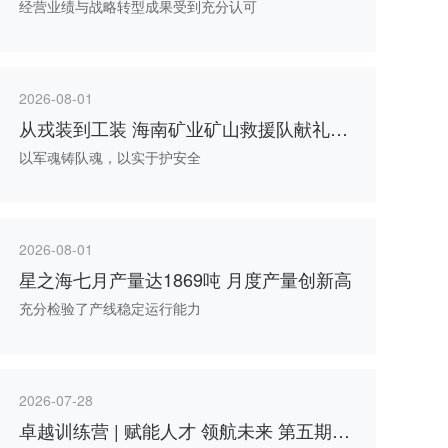
经营业绩与战略转型成果受到充分认可
2026-08-01
从戎装到工装 海南矿业矿山救援队献礼八
一
以军魂铸队魂，以实于护安全
2026-08-01
星之海七月产量达1869吨 月度产量创新高
充分检验了产线稳定运行能力
2026-07-28
卓越训练营 | 赋能人才 领航未来 第五期卓