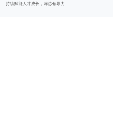
越训练营第四次线下课程圆满举行
持续赋能人才成长，淬炼领导力