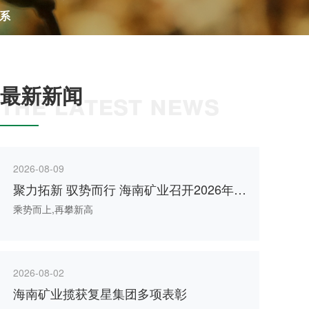
系
最新新闻
THE LATEST NEWS
2026-08-09
聚力拓新 驭势而行 海南矿业召开2026年中
期工作会议
乘势而上,再攀新高
2026-08-02
海南矿业揽获复星集团多项表彰