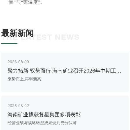
量”与“家温度”。
最新新闻
THE LATEST NEWS
2026-08-09
聚力拓新 驭势而行 海南矿业召开2026年中期工作
会议
乘势而上,再攀新高
2026-08-02
海南矿业揽获复星集团多项表彰
经营业绩与战略转型成果受到充分认可