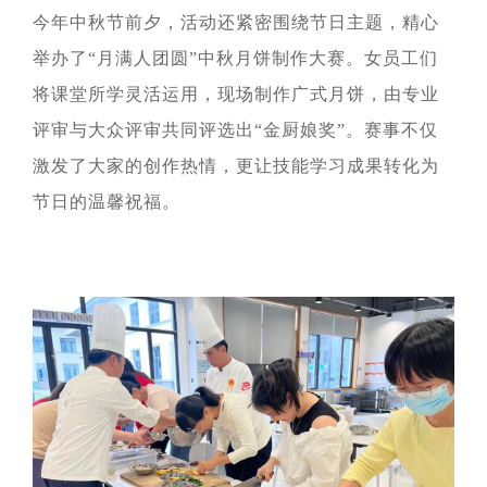
在上海证券交易所挂牌上
续成长"的发展理念，积极
者对企业价值及经营理念
市（股票代码：
响应"双碳"目标行动，切实
今年中秋节前夕，活动还紧密围绕节日主题，精心
的认同感，努力构建和谐
601969）。
履行企业社会责任，与利
互信的资本市场生态圈。
举办了“月满人团圆”中秋月饼制作大赛。女员工们
益相关方共享发展成果。
探索更多
探索更多


将课堂所学灵活运用，现场制作广式月饼，由专业
探索更多

海南矿业成立于2007年，
评审与大众评审共同评选出“金厨娘奖”。赛事不仅
由复星集团与海南海钢集
我们深入践行"根植海南，
团共同出资成立，2014年
面向全球，绿色发展，持
激发了大家的创作热情，更让技能学习成果转化为
在上海证券交易所挂牌上
续成长"的发展理念，积极
节日的温馨祝福。
市（股票代码：
响应"双碳"目标行动，切实
601969）。
履行企业社会责任，与利
益相关方共享发展成果。
探索更多

探索更多
