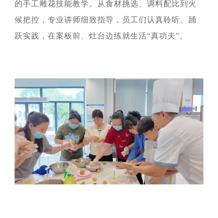
者对企业价值及经营理念
探索更多
的手工雕花技能教学。从食材挑选、调料配比到火

的认同感，努力构建和谐
探索更多

候把控，专业讲师细致指导，员工们认真聆听、踊
海南矿业成立于2007年，
互信的资本市场生态圈。
由复星集团与海南海钢集
我们深入践行"根植海南，
探索更多
跃实践，在案板前、灶台边练就生活
“
真功夫
”
。

团共同出资成立，2014年
面向全球，绿色发展，持
在上海证券交易所挂牌上
续成长"的发展理念，积极
及时回应资本市场及投资
市（股票代码：
响应"双碳"目标行动，切实
者的关切问题，增进投资
601969）。
履行企业社会责任，与利
者对企业价值及经营理念
益相关方共享发展成果。
的认同感，努力构建和谐
探索更多

互信的资本市场生态圈。
探索更多

海南矿业成立于2007年，
探索更多

由复星集团与海南海钢集
我们深入践行"根植海南，
团共同出资成立，2014年
面向全球，绿色发展，持
及时回应资本市场及投资
在上海证券交易所挂牌上
续成长"的发展理念，积极
者的关切问题，增进投资
市（股票代码：
响应"双碳"目标行动，切实
者对企业价值及经营理念
601969）。
履行企业社会责任，与利
的认同感，努力构建和谐
益相关方共享发展成果。
互信的资本市场生态圈。
探索更多

探索更多
探索更多


海南矿业成立于2007年，
由复星集团与海南海钢集
我们深入践行"根植海南，
及时回应资本市场及投资
团共同出资成立，2014年
面向全球，绿色发展，持
者的关切问题，增进投资