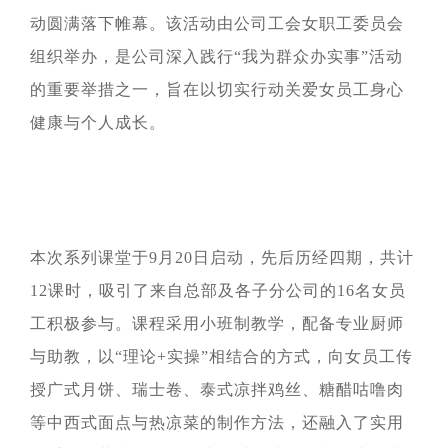
投资"双轮驱动，持续推进
这里是我们与世界分享最
心动力。我们重视团队合
团共同出资成立，2014年
面向全球，绿色发展，持
的认同感，努力构建和谐
战略转型，目前已完成"铁
新动态和创新成果的窗
作、开放沟通、持续学习
动圆满落下帷幕。该活动由公司工会女职工委员会
在上海证券交易所挂牌上
续成长"的发展理念，积极
互信的资本市场生态圈。
矿石+油气+新能源"三大赛
口，致力于与您保持紧密
和个人成长，期待您的加
组织举办，是公司深入践行“我为群众办实事”活动
市（股票代码：
响应"双碳"目标行动，切实
道的产业布局。
的联系，感谢您对海南矿
入，一起开启新的旅程。
探索更多

601969）。
履行企业社会责任，与利
业的关注，期待与您共同
的重要举措之一，旨在以切实行动关爱女员工身心
探索更多
探索更多


益相关方共享发展成果。
及时回应资本市场及投资
成长。
探索更多

健康与个人成长。
者的关切问题，增进投资
我们坚持"产业运营+产业
人才是推动公司发展的核
探索更多
探索更多


海南矿业成立于2007年，
者对企业价值及经营理念
投资"双轮驱动，持续推进
心动力。我们重视团队合
由复星集团与海南海钢集
我们深入践行"根植海南，
的认同感，努力构建和谐
战略转型，目前已完成"铁
这里是我们与世界分享最
作、开放沟通、持续学习
团共同出资成立，2014年
面向全球，绿色发展，持
互信的资本市场生态圈。
矿石+油气+新能源"三大赛
新动态和创新成果的窗
和个人成长，期待您的加
在上海证券交易所挂牌上
续成长"的发展理念，积极
道的产业布局。
口，致力于与您保持紧密
入，一起开启新的旅程。
探索更多

市（股票代码：
响应"双碳"目标行动，切实
的联系，感谢您对海南矿
探索更多
探索更多


601969）。
履行企业社会责任，与利
及时回应资本市场及投资
业的关注，期待与您共同
本次系列课堂于
9
月
20
日启动，先后历经四期，共计
益相关方共享发展成果。
者的关切问题，增进投资
成长。
探索更多

12
课时，吸引了来自总部及各子分公司的
16
名女员
者对企业价值及经营理念
探索更多
探索更多


海南矿业成立于2007年，
的认同感，努力构建和谐
工积极参与。课程采用小班制教学，配备专业厨师
由复星集团与海南海钢集
我们深入践行"根植海南，
互信的资本市场生态圈。
与助教，以“理论
+
实操”相结合的方式，向女员工传
团共同出资成立，2014年
面向全球，绿色发展，持
探索更多

在上海证券交易所挂牌上
续成长"的发展理念，积极
授广式月饼、瑞士卷、泰式凉拌鸡丝、糖醋咕噜肉
市（股票代码：
响应"双碳"目标行动，切实
及时回应资本市场及投资
等中西式面点与热凉菜的制作方法，还融入了实用
601969）。
履行企业社会责任，与利
者的关切问题，增进投资
益相关方共享发展成果。