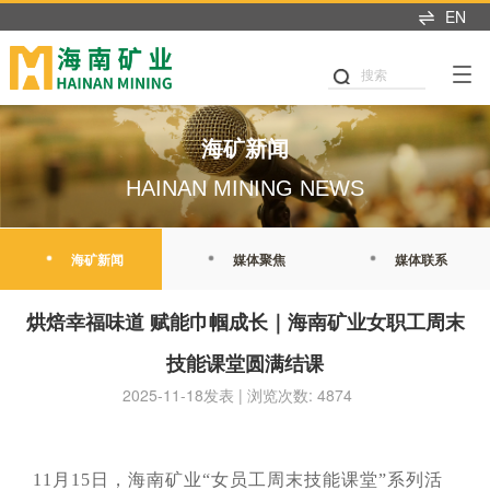
EN
产业布局
可持续发展
投资者中心
新闻中心
人才招聘
首页
关于我们
搜索
可持续发展
产业布局
投资者关系
新闻中心
加入我们
董事长致辞
党建引领
铁矿石
业绩交流
海矿新闻
热招职位
海矿新闻
企业简介
公司治理
石油天然气
信息披露
媒体聚焦
职业发展
HAINAN MINING NEWS
发展历程
商业道德
新能源
股市行情
媒体联系
海矿人
管理团队
海矿新闻
媒体聚焦
媒体联系
环境与生态
投关资讯
发展战略
我们坚持"产业运营+产业
这里是我们与世界分享最
人才是推动公司发展的核
职业健康与安全
研究报告
烘焙幸福味道 赋能巾帼成长｜海南矿业女职工周末
投资"双轮驱动，持续推进
新动态和创新成果的窗
心动力。我们重视团队合
企业文化
战略转型，目前已完成"铁
口，致力于与您保持紧密
作、开放沟通、持续学习
技能课堂圆满结课
公益慈善
联系我们
矿石+油气+新能源"三大赛
的联系，感谢您对海南矿
和个人成长，期待您的加
荣誉资质
2025-11-18发表 | 浏览次数: 4874
道的产业布局。
业的关注，期待与您共同
入，一起开启新的旅程。
可持续发展报告
成长。
探索更多
探索更多


及时回应资本市场及投资
探索更多

海南矿业成立于2007年，
者的关切问题，增进投资
我们坚持"产业运营+产业
人才是推动公司发展的核
11
月
15
日，海南矿业“女员工周末技能课堂”系列活
由复星集团与海南海钢集
我们深入践行"根植海南，
者对企业价值及经营理念