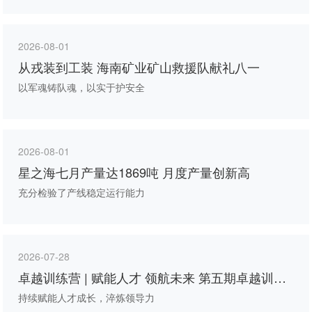
2026-08-01
从戎装到工装 海南矿业矿山救援队献礼八一
以军魂铸队魂，以实于护安全
2026-08-01
星之海七月产量达1869吨 月度产量创新高
充分检验了产线稳定运行能力
2026-07-28
卓越训练营 | 赋能人才 领航未来 第五期卓越训练
营第四次线下课程圆满举行
持续赋能人才成长，淬炼领导力