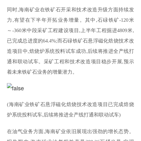
同时,海南矿业在铁矿石开采和技术改造升级方面持续发
力,有望在下半年开拓业务增量。其中,石碌铁矿-120米
～-360米中段采矿工程建设项目,上半年工程掘进4809米,
已完成总进度的64.4%;而石碌铁矿石悬浮磁化焙烧技术改
造项目中,焙烧炉系统投料试车成功,后续将推进全产线打
通和联动试车。采矿工程和技术改造项目稳步开展,预示
着未来铁矿石业务的增量潜力。
(海南矿业铁矿石悬浮磁化焙烧技术改造项目已完成焙烧
炉系统投料试车,后续将推进全产线打通和联动试车)
在油气业务方面,海南矿业依旧展现出强劲的增长态势。