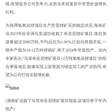
线,有望提升公司竞争力,从而在本轮复苏中享受价值增长
红利。
为保障氢氧化锂项目生产所需锂矿石的稳定供应,海南矿
业2023年在非洲马里成功收购了布谷尼锂矿项目,项目资
源量超过3000万吨,平均品位为1.06%,计划分两期开采,一
期年产能为10-12万吨锂精矿,将于2024年年底投产。业内
专家表示,“马里布谷尼锂矿项目+2万吨氢氧化锂项目”的组
合拳落地后,能够实现上游资源与锂盐加工的产业协同,有
望为公司打造全新增长极。
(海南矿业旗下马里布谷尼锂矿项目现场,该项目将于年内
投产)