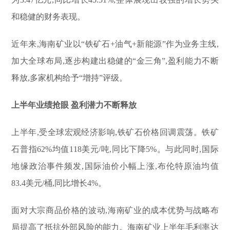
者对企业价值及经营理念
探索更多

的认同感，努力构建和谐
探索更多

和稳健的财务表现。
海南矿业成立于2007年，
互信的资本市场生态圈。
由复星集团与海南海钢集
我们深入践行"根植海南，
探索更多

团共同出资成立，2014年
面向全球，绿色发展，持
近年来,海南矿业以“铁矿石+油气+新能源”作为业务主线,
在上海证券交易所挂牌上
续成长"的发展理念，积极
及时回应资本市场及投资
加大全球布局,逐步构建出稳健的“金三角”,盈利能力不断
市（股票代码：
响应"双碳"目标行动，切实
者的关切问题，增进投资
601969）。
履行企业社会责任，与利
者对企业价值及经营理念
释放,多家机构给予“增持”评级。
益相关方共享发展成果。
的认同感，努力构建和谐
探索更多

互信的资本市场生态圈。
探索更多

上半年业绩抢眼 盈利潜力不断释放
海南矿业成立于2007年，
探索更多

由复星集团与海南海钢集
我们深入践行"根植海南，
团共同出资成立，2014年
面向全球，绿色发展，持
上半年,受全球宏观经济影响,铁矿石价格回调震荡。铁矿
及时回应资本市场及投资
在上海证券交易所挂牌上
续成长"的发展理念，积极
者的关切问题，增进投资
石普指62%均值118美元/吨,同比下降5%。与此同时,国际
市（股票代码：
响应"双碳"目标行动，切实
者对企业价值及经营理念
601969）。
履行企业社会责任，与利
的认同感，努力构建和谐
地缘政治事件频发,国际油价小幅上涨,布伦特原油均值
益相关方共享发展成果。
互信的资本市场生态圈。
探索更多

83.4美元/桶,同比增长4%。
探索更多
探索更多


海南矿业成立于2007年，
由复星集团与海南海钢集
我们深入践行"根植海南，
及时回应资本市场及投资
面对大宗商品价格的波动,海南矿业的成本优势与战略布
团共同出资成立，2014年
面向全球，绿色发展，持
者的关切问题，增进投资
局提高了抵抗外部风险的能力。海南矿业上半年毛利率达