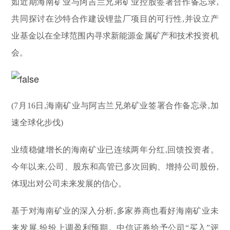
如近期海南矿业与阿吉兰兄弟矿业控股签署合作备忘录,
共同探讨在沙特合作建设锂盐厂项目的可行性,并设立产
业基金以在全球范围内寻求新能源金属矿产和技术投资机
会。
(7月16日,海南矿业与阿吉兰兄弟矿业签署合作备忘录,加
速全球化步伐)
业绩稳健增长的海南矿业已连续两年分红,回馈投资者。
今年以来,公司、股东和高管已多次回购、增持公司股份,
体现出对公司未来发展的信心。
基于对海南矿业的深入分析,多家券商也看好海南矿业未
来发展,纷纷上调盈利预期。中信证券给予公司“买入”评