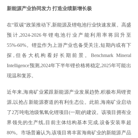
新能源产业协同发力 打造业绩新增长极
在“双碳”政策推动下,新能源及锂电池行业快速发展。高盛
预计,2024-2026年锂电池行业产能利用率将回升至
55%-60%。锂盐作为上游产业也备受关注,短期内或有下
探,但各大机构看好长期前景。Benchmark Mineral
Intelligence预测,2024年下半年锂价格将稳定,2025年可能出
现温和复苏。
近年来,海南矿业紧跟新能源产业发展趋势,积极布局锂资
源,以抢占新能源赛道的有利生态位。此前,海南矿业启动
了2万吨电池级氢氧化锂项目(一期)的建设。该项目拥有业
界领先的生产线,目前主体结构基本完成,设备安装率超
80%。市场普遍认为,该项目将丰富海南矿业的新能源产品