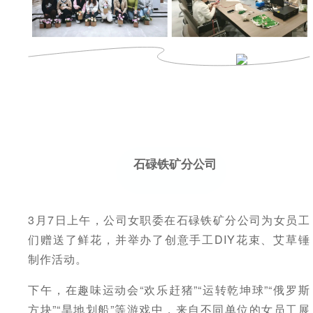
者对企业价值及经营理念
探索更多

的认同感，努力构建和谐
探索更多

海南矿业成立于2007年，
互信的资本市场生态圈。
由复星集团与海南海钢集
我们深入践行"根植海南，
探索更多

团共同出资成立，2014年
面向全球，绿色发展，持
在上海证券交易所挂牌上
续成长"的发展理念，积极
及时回应资本市场及投资
市（股票代码：
响应"双碳"目标行动，切实
者的关切问题，增进投资
601969）。
履行企业社会责任，与利
者对企业价值及经营理念
益相关方共享发展成果。
的认同感，努力构建和谐
探索更多

互信的资本市场生态圈。
探索更多

海南矿业成立于2007年，
探索更多

石碌铁矿分公司
由复星集团与海南海钢集
我们深入践行"根植海南，
团共同出资成立，2014年
面向全球，绿色发展，持
及时回应资本市场及投资
在上海证券交易所挂牌上
续成长"的发展理念，积极
者的关切问题，增进投资
市（股票代码：
响应"双碳"目标行动，切实
者对企业价值及经营理念
3月7日上午，公司女职委在石碌铁矿分公司为女员工
601969）。
履行企业社会责任，与利
的认同感，努力构建和谐
益相关方共享发展成果。
们赠送了鲜花，并举办了创意手工DIY花束、艾草锤
互信的资本市场生态圈。
探索更多

制作活动。
探索更多
探索更多


海南矿业成立于2007年，
由复星集团与海南海钢集
我们深入践行"根植海南，
及时回应资本市场及投资
下午，在趣味运动会“欢乐赶猪”“运转乾坤球”“俄罗斯
团共同出资成立，2014年
面向全球，绿色发展，持
者的关切问题，增进投资
方块”“旱地划船”等游戏中，来自不同单位的女员工展