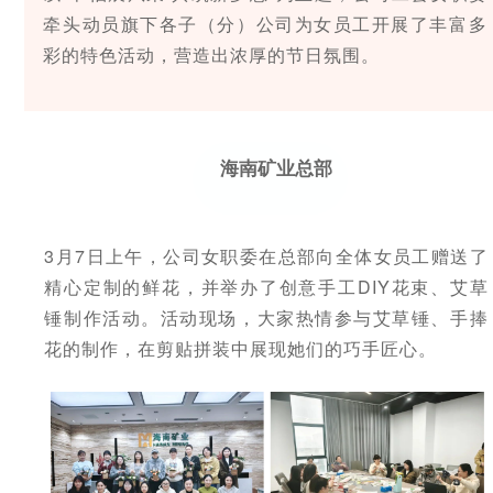
投资"双轮驱动，持续推进
这里是我们与世界分享最
心动力。我们重视团队合
团共同出资成立，2014年
面向全球，绿色发展，持
的认同感，努力构建和谐
牵头动员旗下各子（分）公司为女员工开展了丰富多
战略转型，目前已完成"铁
新动态和创新成果的窗
作、开放沟通、持续学习
在上海证券交易所挂牌上
续成长"的发展理念，积极
互信的资本市场生态圈。
矿石+油气+新能源"三大赛
口，致力于与您保持紧密
和个人成长，期待您的加
彩的特色活动，营造出浓厚的节日氛围。
市（股票代码：
响应"双碳"目标行动，切实
道的产业布局。
的联系，感谢您对海南矿
入，一起开启新的旅程。
探索更多

601969）。
履行企业社会责任，与利
业的关注，期待与您共同
探索更多
探索更多


益相关方共享发展成果。
及时回应资本市场及投资
成长。
探索更多

者的关切问题，增进投资
我们坚持"产业运营+产业
人才是推动公司发展的核
探索更多
探索更多


海南矿业成立于2007年，
者对企业价值及经营理念
海南矿业总部
投资"双轮驱动，持续推进
心动力。我们重视团队合
由复星集团与海南海钢集
我们深入践行"根植海南，
的认同感，努力构建和谐
战略转型，目前已完成"铁
这里是我们与世界分享最
作、开放沟通、持续学习
团共同出资成立，2014年
面向全球，绿色发展，持
互信的资本市场生态圈。
矿石+油气+新能源"三大赛
新动态和创新成果的窗
和个人成长，期待您的加
在上海证券交易所挂牌上
续成长"的发展理念，积极
道的产业布局。
口，致力于与您保持紧密
入，一起开启新的旅程。
探索更多

3月7日上午，公司女职委在总部向全体女员工赠送了
市（股票代码：
响应"双碳"目标行动，切实
的联系，感谢您对海南矿
探索更多
探索更多


601969）。
履行企业社会责任，与利
及时回应资本市场及投资
业的关注，期待与您共同
精心定制的鲜花，并举办了创意手工DIY花束、艾草
益相关方共享发展成果。
者的关切问题，增进投资
成长。
探索更多
锤制作活动。活动现场，大家热情参与艾草锤、手捧

者对企业价值及经营理念
探索更多
探索更多


花的制作，在剪贴拼装中展现她们的巧手匠心。
海南矿业成立于2007年，
的认同感，努力构建和谐
由复星集团与海南海钢集
我们深入践行"根植海南，
互信的资本市场生态圈。
团共同出资成立，2014年
面向全球，绿色发展，持
探索更多

在上海证券交易所挂牌上
续成长"的发展理念，积极
市（股票代码：
响应"双碳"目标行动，切实
及时回应资本市场及投资
601969）。
履行企业社会责任，与利
者的关切问题，增进投资
益相关方共享发展成果。