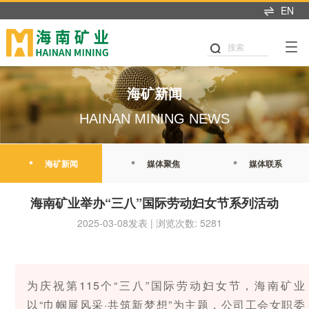
EN
产业布局
可持续发展
投资者中心
新闻中心
人才招聘
首页
关于我们
搜索
可持续发展
产业布局
投资者关系
新闻中心
加入我们
董事长致辞
党建引领
铁矿石
业绩交流
海矿新闻
热招职位
海矿新闻
企业简介
公司治理
石油天然气
信息披露
媒体聚焦
职业发展
HAINAN MINING NEWS
发展历程
商业道德
新能源
股市行情
媒体联系
海矿人
管理团队
海矿新闻
媒体聚焦
媒体联系
环境与生态
投关资讯
发展战略
我们坚持"产业运营+产业
这里是我们与世界分享最
人才是推动公司发展的核
职业健康与安全
研究报告
海南矿业举办“三八”国际劳动妇女节系列活动
投资"双轮驱动，持续推进
新动态和创新成果的窗
心动力。我们重视团队合
企业文化
战略转型，目前已完成"铁
口，致力于与您保持紧密
作、开放沟通、持续学习
2025-03-08发表 | 浏览次数: 5281
公益慈善
联系我们
矿石+油气+新能源"三大赛
的联系，感谢您对海南矿
和个人成长，期待您的加
荣誉资质
道的产业布局。
业的关注，期待与您共同
入，一起开启新的旅程。
可持续发展报告
成长。
探索更多
探索更多


及时回应资本市场及投资
为庆祝第115个“三八”国际劳动妇女节，海南矿业
探索更多

海南矿业成立于2007年，
者的关切问题，增进投资
我们坚持"产业运营+产业
人才是推动公司发展的核
以“巾帼展风采·共筑新梦想”为主题，公司工会女职委
由复星集团与海南海钢集
我们深入践行"根植海南，
者对企业价值及经营理念