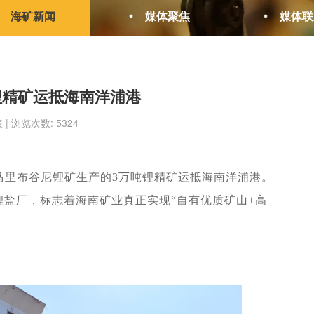
海矿新闻
媒体聚焦
媒体联
锂精矿运抵海南洋浦港
表 | 浏览次数: 5324
马里布谷尼锂矿生产的
3
万吨锂精矿运抵海南洋浦港。
锂盐厂，标志着海南矿业真正实现“自有优质矿山
+
高