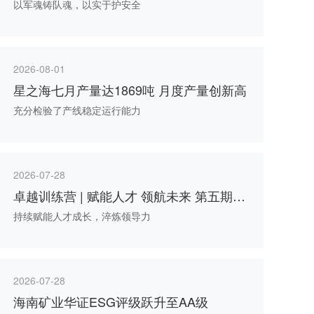
一
以军魂铸队魂，以实于护安全
2026-08-01
星之海七月产量达1869吨 月度产量创新高
充分检验了产线稳定运行能力
2026-07-28
卓越训练营 | 赋能人才 领航未来 第五期卓
越训练营第四次线下课程圆满举行
持续赋能人才成长，淬炼领导力
2026-07-28
海南矿业华证ESG评级跃升至AA级