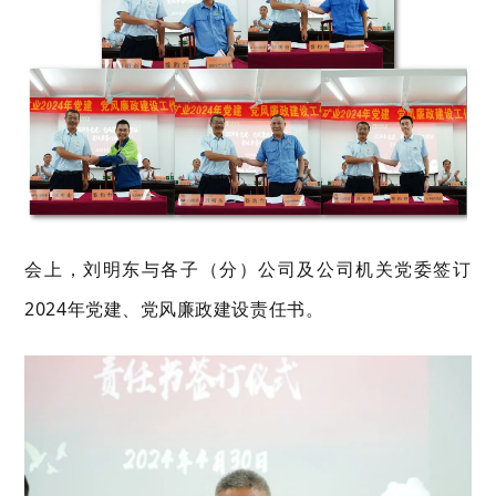
会上，刘明东与各子（分）公司及公司机关党委签订
2024年党建、党风廉政建设责任书。