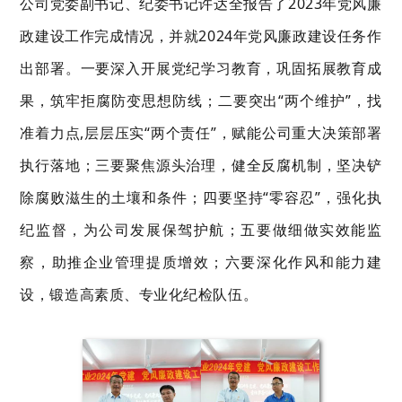
公司党委副书记、纪委书记许达全报告了2023年党风廉
政建设工作完成情况，并就2024年党风廉政建设任务作
出部署。一要深入开展党纪学习教育，巩固拓展教育成
果，筑牢拒腐防变思想防线；二要突出“两个维护”，找
准着力点,层层压实“两个责任”，赋能公司重大决策部署
执行落地；三要聚焦源头治理，健全反腐机制，坚决铲
除腐败滋生的土壤和条件；四要坚持“零容忍”，强化执
纪监督，为公司发展保驾护航；五要做细做实效能监
察，助推企业管理提质增效；六要深化作风和能力建
设，锻造高素质、专业化纪检队伍。