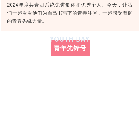
者对企业价值及经营理念
探索更多

2024年度共青团系统先进集体和优秀个人。今天，让我
的认同感，努力构建和谐
探索更多

们一起看看他们为自己书写下的青春注脚，一起感受海矿
海南矿业成立于2007年，
互信的资本市场生态圈。
由复星集团与海南海钢集
我们深入践行"根植海南，
的青春先锋力量。
探索更多

团共同出资成立，2014年
面向全球，绿色发展，持
在上海证券交易所挂牌上
续成长"的发展理念，积极
及时回应资本市场及投资
YOUTH DAY
市（股票代码：
响应"双碳"目标行动，切实
者的关切问题，增进投资
601969）。
履行企业社会责任，与利
青年先锋号
者对企业价值及经营理念
益相关方共享发展成果。
的认同感，努力构建和谐
探索更多

互信的资本市场生态圈。
探索更多

海南矿业成立于2007年，
探索更多

由复星集团与海南海钢集
我们深入践行"根植海南，
团共同出资成立，2014年
面向全球，绿色发展，持
及时回应资本市场及投资
在上海证券交易所挂牌上
续成长"的发展理念，积极
者的关切问题，增进投资
市（股票代码：
响应"双碳"目标行动，切实
者对企业价值及经营理念
601969）。
履行企业社会责任，与利
的认同感，努力构建和谐
益相关方共享发展成果。
互信的资本市场生态圈。
探索更多

探索更多
探索更多


海南矿业成立于2007年，
由复星集团与海南海钢集
我们深入践行"根植海南，
及时回应资本市场及投资
团共同出资成立，2014年
面向全球，绿色发展，持
者的关切问题，增进投资