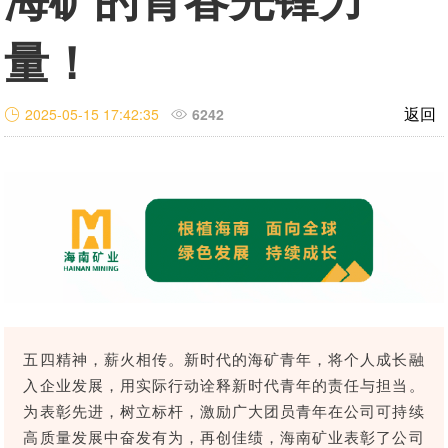
投资"双轮驱动，持续推进
这里是我们与世界分享最
心动力。我们重视团队合
团共同出资成立，2014年
面向全球，绿色发展，持
的认同感，努力构建和谐
战略转型，目前已完成"铁
新动态和创新成果的窗
作、开放沟通、持续学习
量！
在上海证券交易所挂牌上
续成长"的发展理念，积极
互信的资本市场生态圈。
矿石+油气+新能源"三大赛
口，致力于与您保持紧密
和个人成长，期待您的加
市（股票代码：
响应"双碳"目标行动，切实
道的产业布局。
的联系，感谢您对海南矿
入，一起开启新的旅程。
探索更多

601969）。
履行企业社会责任，与利
业的关注，期待与您共同
探索更多
探索更多


益相关方共享发展成果。
及时回应资本市场及投资
成长。
返回
探索更多
2025-05-15 17:42:35
6242



者的关切问题，增进投资
我们坚持"产业运营+产业
人才是推动公司发展的核
探索更多
探索更多


海南矿业成立于2007年，
者对企业价值及经营理念
投资"双轮驱动，持续推进
心动力。我们重视团队合
由复星集团与海南海钢集
我们深入践行"根植海南，
的认同感，努力构建和谐
战略转型，目前已完成"铁
这里是我们与世界分享最
作、开放沟通、持续学习
团共同出资成立，2014年
面向全球，绿色发展，持
互信的资本市场生态圈。
矿石+油气+新能源"三大赛
新动态和创新成果的窗
和个人成长，期待您的加
在上海证券交易所挂牌上
续成长"的发展理念，积极
道的产业布局。
口，致力于与您保持紧密
入，一起开启新的旅程。
探索更多

市（股票代码：
响应"双碳"目标行动，切实
的联系，感谢您对海南矿
探索更多
探索更多


601969）。
履行企业社会责任，与利
及时回应资本市场及投资
业的关注，期待与您共同
益相关方共享发展成果。
者的关切问题，增进投资
成长。
探索更多

者对企业价值及经营理念
探索更多
探索更多


海南矿业成立于2007年，
的认同感，努力构建和谐
由复星集团与海南海钢集
我们深入践行"根植海南，
互信的资本市场生态圈。
五四精神，薪火相传。新时代的海矿青年，将个人成长融
团共同出资成立，2014年
面向全球，绿色发展，持
探索更多

在上海证券交易所挂牌上
续成长"的发展理念，积极
入企业发展，用实际行动诠释新时代青年的责任与担当。
市（股票代码：
响应"双碳"目标行动，切实
及时回应资本市场及投资
为表彰先进，树立标杆，激励广大团员青年在公司可持续
601969）。
履行企业社会责任，与利
者的关切问题，增进投资
高质量发展中奋发有为，再创佳绩，海南矿业表彰了公司
益相关方共享发展成果。