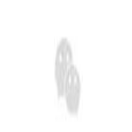
在上海证券交易所挂牌上
续成长"的发展理念，积极
者对企业价值及经营理念
市（股票代码：
响应"双碳"目标行动，切实
的认同感，努力构建和谐
601969）。
履行企业社会责任，与利
互信的资本市场生态圈。
益相关方共享发展成果。
探索更多
探索更多


探索更多

海南矿业成立于2007年，
由复星集团与海南海钢集
我们深入践行"根植海南，
团共同出资成立，2014年
面向全球，绿色发展，持
在上海证券交易所挂牌上
续成长"的发展理念，积极
市（股票代码：
响应"双碳"目标行动，切实
601969）。
履行企业社会责任，与利
益相关方共享发展成果。
探索更多

探索更多
