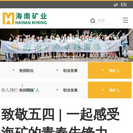
EN
产业布局
可持续发展
投资者中心
新闻中心
人才招聘
首页
关于我们
搜索
可持续发展
产业布局
投资者关系
新闻中心
加入我们
董事长致辞
党建引领
铁矿石
业绩交流
海矿新闻
热招职位
加入我们
企业简介
公司治理
石油天然气
信息披露
媒体聚焦
职业发展
发展历程
商业道德
新能源
股市行情
媒体联系
海矿人
管理团队
热招职位
职业发展
海矿人
环境与生态
投关资讯
发展战略
我们坚持"产业运营+产业
这里是我们与世界分享最
人才是推动公司发展的核
职业健康与安全
研究报告
投资"双轮驱动，持续推进
新动态和创新成果的窗
心动力。我们重视团队合
热招职位
职业发展
海矿人
加入我们
海矿人
企业文化
战略转型，目前已完成"铁
口，致力于与您保持紧密
作、开放沟通、持续学习
公益慈善
联系我们
矿石+油气+新能源"三大赛
的联系，感谢您对海南矿
和个人成长，期待您的加
荣誉资质
致敬五四 | 一起感受
道的产业布局。
业的关注，期待与您共同
入，一起开启新的旅程。
可持续发展报告
成长。
探索更多
探索更多


及时回应资本市场及投资
探索更多

海矿的青春先锋力
海南矿业成立于2007年，
者的关切问题，增进投资
我们坚持"产业运营+产业
人才是推动公司发展的核
由复星集团与海南海钢集
我们深入践行"根植海南，
者对企业价值及经营理念