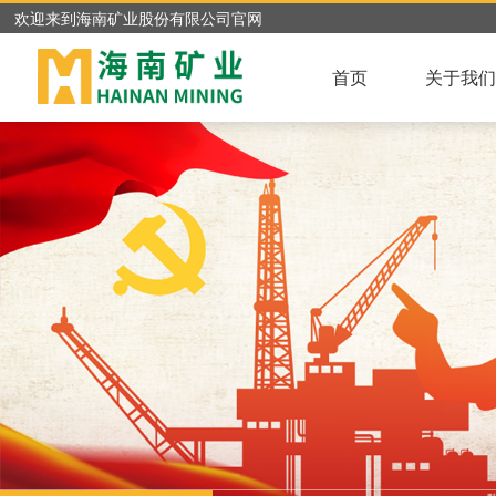
欢迎来到海南矿业股份有限公司官网
首页
关于我们